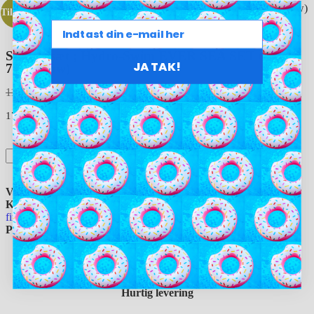
Tilbud!
Snorkelsæt ; Hydro-Swim EVER SEA SET til børn
JA TAK!
7+ (Yellow)
115,00
kr.
60,00
kr.
17 på lager
Tilføj til kurv
Varenummer
24027_Yellow
Kategorier
Lagersalg - Gode tilbud!
,
Snorkel
,
Snorkel sæt og
finner
,
Svømmebriller Børn
,
swimoasen.dk
På lager
17 stk.
Leveringstid
1-3 dage
Hurtig levering