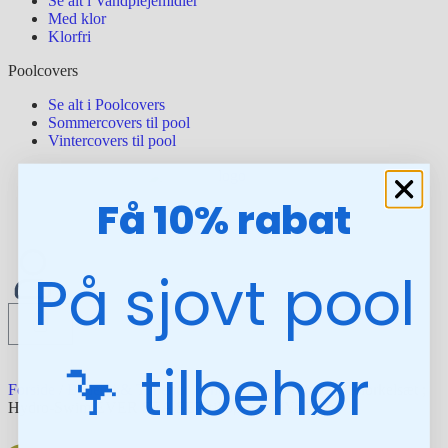
Se alt i Vandplejemidler
Med klor
Klorfri
Poolcovers
Se alt i Poolcovers
Sommercovers til pool
Vintercovers til pool
Få 10% rabat
På sjovt pool
0
🦩 tilbehør
Forside
/
Badetøj & Tilbehør
/
Snorkel sæt og finner
/ Snorkelsæt ;
Hydro-Swim EVER SEA SET til børn 7+ (Yellow)