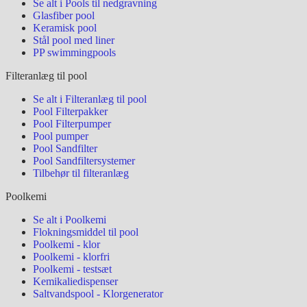
Se alt i Pools til nedgravning
Glasfiber pool
Keramisk pool
Stål pool med liner
PP swimmingpools
Filteranlæg til pool
Se alt i Filteranlæg til pool
Pool Filterpakker
Pool Filterpumper
Pool pumper
Pool Sandfilter
Pool Sandfiltersystemer
Tilbehør til filteranlæg
Poolkemi
Se alt i Poolkemi
Flokningsmiddel til pool
Poolkemi - klor
Poolkemi - klorfri
Poolkemi - testsæt
Kemikaliedispenser
Saltvandspool - Klorgenerator