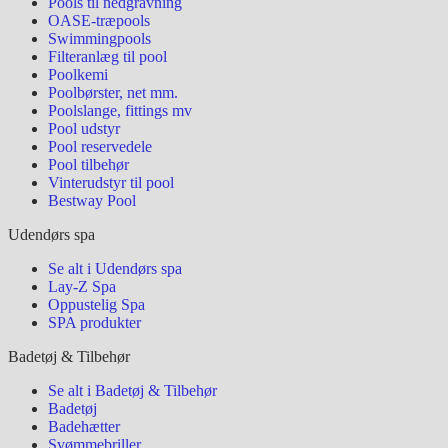
Pools til nedgravning
OASE-træpools
Swimmingpools
Filteranlæg til pool
Poolkemi
Poolbørster, net mm.
Poolslange, fittings mv
Pool udstyr
Pool reservedele
Pool tilbehør
Vinterudstyr til pool
Bestway Pool
Udendørs spa
Se alt i Udendørs spa
Lay-Z Spa
Oppustelig Spa
SPA produkter
Badetøj & Tilbehør
Se alt i Badetøj & Tilbehør
Badetøj
Badehætter
Svømmebriller