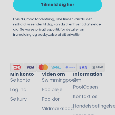
Tilmeld dig her
Hvis du, mod forventning, ikke finder værdi i det
indhold, vi sender til dig, kan du til enhver tid afmelde
dig. Se vores privatlivspolitik for detaljer om
framelding og beskyttelse af dit privatliv.
Min konto
Viden om
Information
Se konto
Swimmingpool
Om
PoolOasen
Log ind
Poolpleje
Kontakt os
Se kurv
Poolklor
Handelsbetingelse
Vildmarksbad