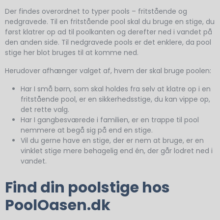
Der findes overordnet to typer pools – fritstående og
nedgravede. Til en fritstående pool skal du bruge en stige, du
først klatrer op ad til poolkanten og derefter ned i vandet på
den anden side. Til nedgravede pools er det enklere, da pool
stige her blot bruges til at komme ned.
Herudover afhænger valget af, hvem der skal bruge poolen:
Har I små børn, som skal holdes fra selv at klatre op i en
fritstående pool, er en sikkerhedsstige, du kan vippe op,
det rette valg.
Har I gangbesværede i familien, er en trappe til pool
nemmere at begå sig på end en stige.
Vil du gerne have en stige, der er nem at bruge, er en
vinklet stige mere behagelig end én, der går lodret ned i
vandet.
Find din poolstige hos
PoolOasen.dk