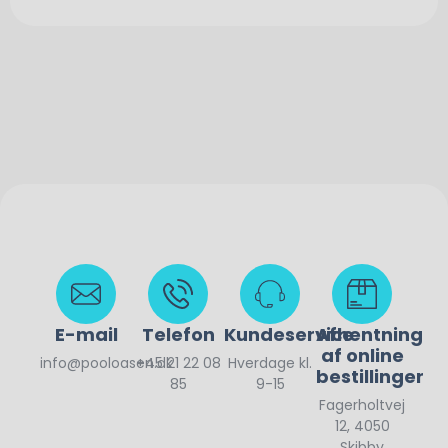
E-mail
Telefon
Kundeservice
Afhentning
af online
info@pooloasen.dk
+45 21 22 08
Hverdage kl.
bestillinger
85
9-15
Fagerholtvej
12, 4050
Skibby