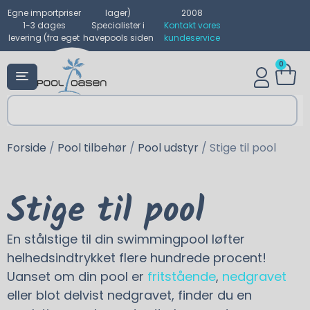
Egne importpriser
lager)
2008
1-3 dages
Specialister i
Kontakt vores
levering (fra eget
havepools siden
kundeservice
0
Forside
/
Pool tilbehør
/
Pool udstyr
/ Stige til pool
Stige til pool
En stålstige til din swimmingpool løfter
helhedsindtrykket flere hundrede procent!
Uanset om din pool er
fritstående
,
nedgravet
eller blot delvist nedgravet, finder du en