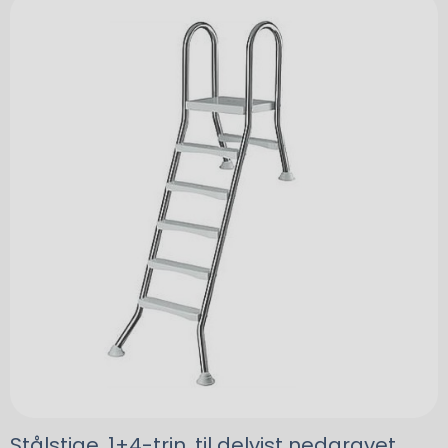
Stålstige, 1+4-trin, til delvist nedgravet