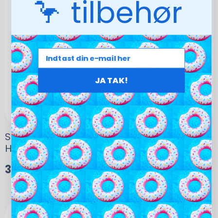
🦩 tilbehør
JA TAK!
Stålstige, 4-trin, til fritstående pool (op til
H1,35 m)
3.395,00
kr.