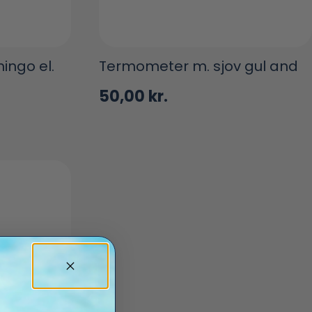
ingo el.
Termometer m. sjov gul and
50,00
kr.