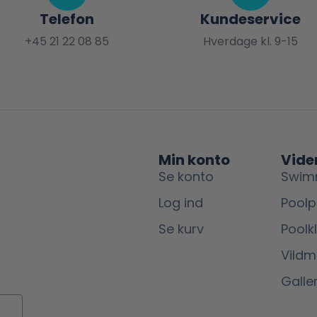
Telefon
Kundeservice
+45 21 22 08 85
Hverdage kl. 9-15
Min konto
Vide
Se konto
Swim
Log ind
Poolp
Se kurv
Poolk
Vild
Galler