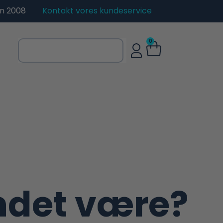
en 2008
Kontakt vores kundeservice
0
ndet være?