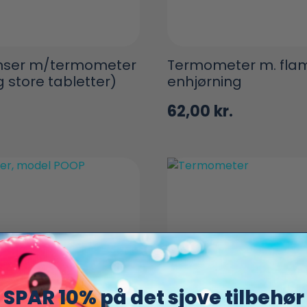
enser m/termometer
Termometer m. flam
g store tabletter)
enhjørning
62,00
kr.
SPAR 10% på det sjove tilbehør