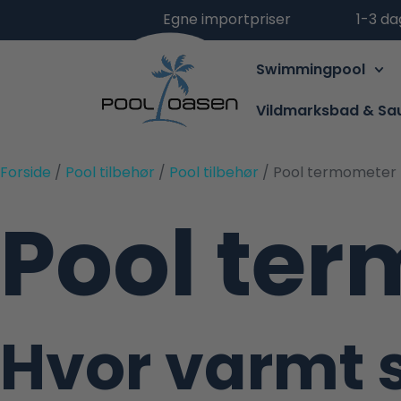
Egne importpriser
1-3 da
Swimmingpool
Vildmarksbad & Sa
Forside
/
Pool tilbehør
/
Pool tilbehør
/ Pool termometer
Pool te
Hvor varmt 