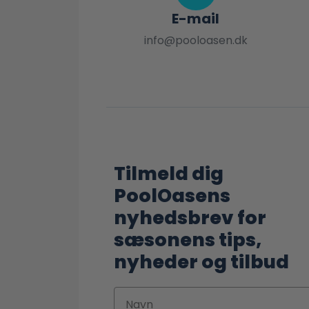
E-mail
info@pooloasen.dk
Tilmeld dig
PoolOasens
nyhedsbrev for
sæsonens tips,
nyheder og tilbud
Navn