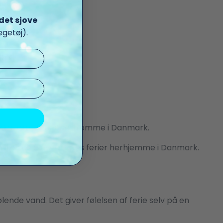
det sjove
getøj).
ard
yder jeres ferier herhjemme i Danmark.
ilien ofte nyder jeres ferier herhjemme i Danmark.
ende vand. Det giver følelsen af ferie selv på en