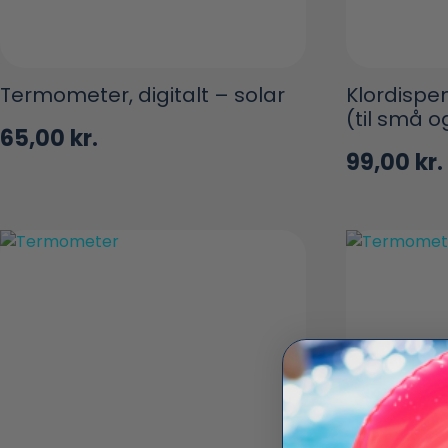
Termometer, digitalt – solar
Klordisp
(til små o
65,00
kr.
99,00
kr.