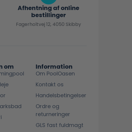
Afhentning af online
bestillinger
Fagerholtvej 12, 4050 Skibby
n om
Information
mingpool
Om PoolOasen
leje
Kontakt os
lor
Handelsbetingelser
marksbad
Ordre og
returneringer
i
GLS fast fuldmagt