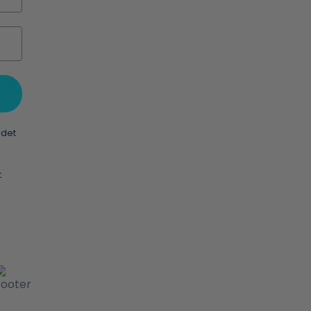
 det
t