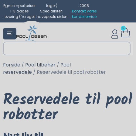
Egne importpriser
lager)
2008
1-3 dages
Specialister i
Kontakt vores
levering (fra eget
havepools siden
kundeservice
0
Forside
/
Pool tilbehør
/
Pool
reservedele
/ Reservedele til pool robotter
Reservedele til pool
robotter