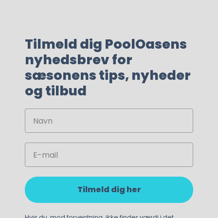
Tilmeld dig PoolOasens
nyhedsbrev for
sæsonens tips, nyheder
og tilbud
Navn
Email
Tilmeld dig her
Hvis du, mod forventning, ikke finder værdi i det