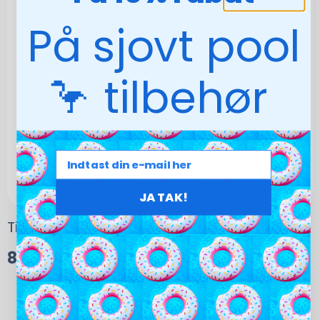
På sjovt pool
🦩 tilbehør
JA TAK!
Tilbehør, Service/Test, arbejdsløn
895,00
kr.