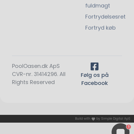
fuldmagt
Fortrydelsesret
Fortryd køb
PoolOasen.dk ApS
CVR-nr. 31414296. All
Følg os på
Rights Reserved
Facebook
Build with
by
Simple Digital ApS
1