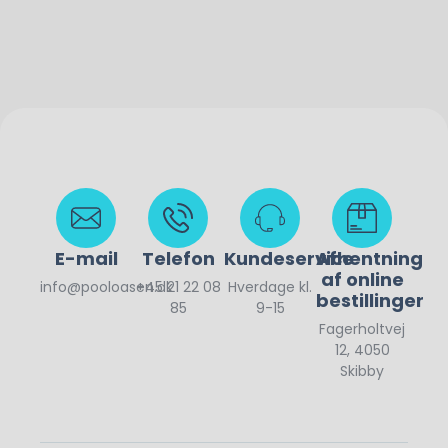
E-mail
Telefon
Kundeservice
Afhentning
af online
info@pooloasen.dk
+45 21 22 08
Hverdage kl.
bestillinger
85
9-15
Fagerholtvej
12, 4050
Skibby