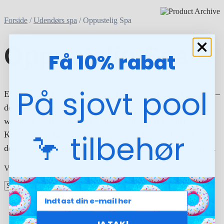
Forside
/
Udendørs spa
/ Oppustelig Spa
Oppustelig Spa
Få 10% rabat
På sjovt pool
Et oppusteligt spabad er som skræddersyet til din terrasse –
det skal blot pustes op, og så er du klar til luksus og
wellness derhjemme. Lad dig ikke narre af navnet:
🦩 tilbehør
Kvaliteten er høj, og en oppustelig spa giver dig præcis
den samme afslappende oplevelse som en fast installation.
Viser 7 resultater
Lay-Z-Spa Bali Smart AirJet (4-6
JA TAK!