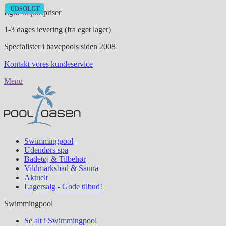
UDSOLGT
UDSOLGT
UDSOLGT
UDSOLGT
UDSOLGT
UDSOLGT
UDSOLGT
Egne importpriser
1-3 dages levering (fra eget lager)
Specialister i havepools siden 2008
Kontakt vores kundeservice
Menu
Swimmingpool
Udendørs spa
Badetøj & Tilbehør
Vildmarksbad & Sauna
Aktuelt
Lagersalg - Gode tilbud!
Swimmingpool
Se alt i Swimmingpool