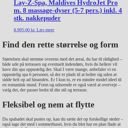
Lay-Z-Spa, Maldives HydroJet Pro
m. 8 massage-dyser (5-7 pers.) inkl. 4
stk. nakkepuder
8.995,00
kr.
Læs mere
Find den rette størrelse og form
Størrelsen skal stemme overens med det areal, du har til rådighed –
både ude på terrassen og eventuelt indendørs, hvis du hellere vil
have din spa oppustelig der. Skal I være mange, anbefaler vi en
oppustelig spa 6 personer, så der er plads til at boltre sig uden at
sidde helt op ad hinanden. Er I kun to, er en mindre model ideel til
en romantisk stund. Form og udseende er også værd at overveje –
vælg det, der passer bedst til din stil og terrasse.
Fleksibel og nem at flytte
Da spabadet skal pustes op, kan du sætte det op forskellige steder –
også tage det med i sommerhuset, hvis du blot har en plan flade at