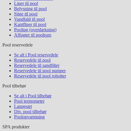
Liner til pool
Belysning til pool
Stige til pool
Vandfald til pool
Kantfliser til pool
Pooltag (overdækning)
Affugter til poolrum
Pool reservedele
Se alt i Pool reservedele
Reservedele til pool
Reservedele til sandfilter
Reservedele til pool pumper
Reservedele til pool robotter
Pool tilbehør
Se alt i Pool tilbehør
Pool termometer
Lappesæt
Div. pool tilbehør
Poolopvarmning
SPA produkter