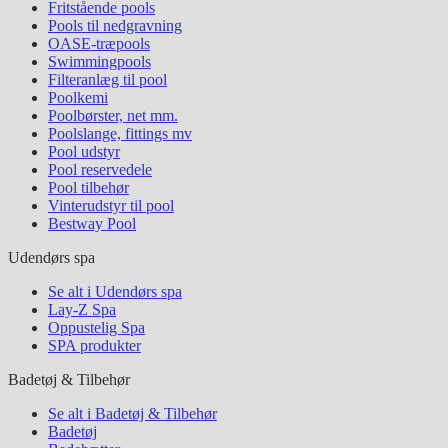
Fritstående pools
Pools til nedgravning
OASE-træpools
Swimmingpools
Filteranlæg til pool
Poolkemi
Poolbørster, net mm.
Poolslange, fittings mv
Pool udstyr
Pool reservedele
Pool tilbehør
Vinterudstyr til pool
Bestway Pool
Udendørs spa
Se alt i Udendørs spa
Lay-Z Spa
Oppustelig Spa
SPA produkter
Badetøj & Tilbehør
Se alt i Badetøj & Tilbehør
Badetøj