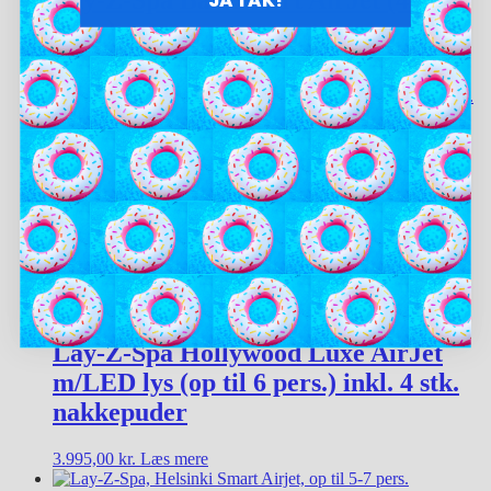
pers.)
4.495,00
kr.
Læs mere
Lay-Z-Spa Carrara Thermacore
Smart Air Jet (op til 6 pers.) inkl. 4
stk. nakkepuder
4.995,00
kr.
Læs mere
Lay-Z-Spa Hollywood Luxe AirJet
m/LED lys (op til 6 pers.) inkl. 4 stk.
nakkepuder
3.995,00
kr.
Læs mere