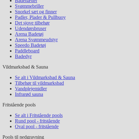
Badehætter
Svømmebriller
Snorkel sæt og finner
Padler, Plader & Pullbuoy
Det sjove tilbehør
Udendørsbruser
Arena Badetøj
Arena Svømmeudstyr
Speedo Badetøj
Paddleboard
Badedyr
Vildmarksbad & Sauna
Se alt i Vildmarksbad & Sauna
Tilbehør til vildmarksbad
Vandplejemidler
Infrarød sauna
Fritstående pools
Se alt i Fritstående pools
Rund pool - fritstående
Oval pool - fritstående
Pools til nedgravning