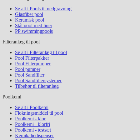
Se alt i Pools til nedgravning
Glasfiber pool
Keramisk pool
Stål pool med liner
PP swimmingpools
Filteranlæg til pool
Se alt i Filteranlæg til pool
Pool Filterpakker
Pool Filterpumper
Pool pumper
Pool Sandfilter
Pool Sandfiltersystemer
Tilbehør til filteranlæg
Poolkemi
Se alt i Poolkemi
Flokningsmiddel til pool
Poolkemi - klor
Poolkemi - klorfri
Poolkemi - testsæt
Kemikaliedispenser