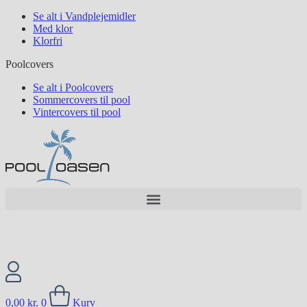
Se alt i Vandplejemidler
Med klor
Klorfri
Poolcovers
Se alt i Poolcovers
Sommercovers til pool
Vintercovers til pool
0,00
kr.
0
Kurv