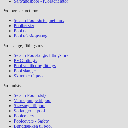
Saltvandspool - Klorgenerator
Poolbørster, net mm.
Se alt i Poolbørster, net mm.
Poolbørster
Pool net
Pool teleskopstang
Poolslange, fittings mv
Se alt i Poolslange, fittings mv
PVC-fittings
Pool ventiler og fittings
Pool slanger
Skimmer til pool
Pool udstyr
Se alt i Pool udstyr
Varmepumpe til pool
Støvsuger til pool
Solfanger til pool
Poolcovers
Poolcovers - Safety
Bunddækken til pool