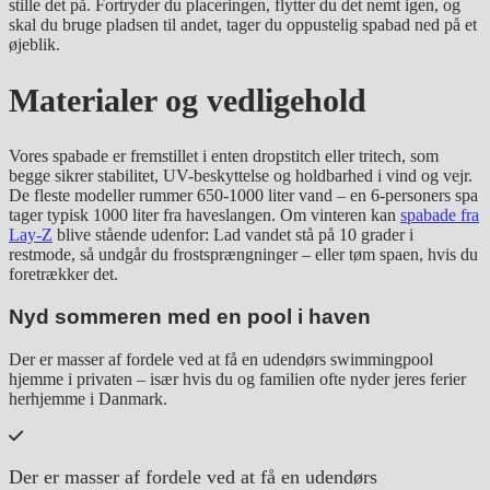
stille det på. Fortryder du placeringen, flytter du det nemt igen, og
skal du bruge pladsen til andet, tager du oppustelig spabad ned på et
øjeblik.
Materialer og vedligehold
Vores spabade er fremstillet i enten dropstitch eller tritech, som
begge sikrer stabilitet, UV-beskyttelse og holdbarhed i vind og vejr.
De fleste modeller rummer 650-1000 liter vand – en 6-personers spa
tager typisk 1000 liter fra haveslangen. Om vinteren kan
spabade fra
Lay-Z
blive stående udenfor: Lad vandet stå på 10 grader i
restmode, så undgår du frostsprængninger – eller tøm spaen, hvis du
foretrækker det.
Nyd sommeren med en pool i haven
Der er masser af fordele ved at få en udendørs swimmingpool
hjemme i privaten – især hvis du og familien ofte nyder jeres ferier
herhjemme i Danmark.
Der er masser af fordele ved at få en udendørs