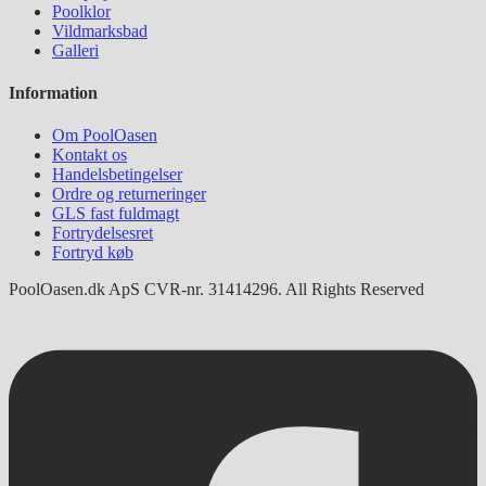
Poolklor
Vildmarksbad
Galleri
Information
Om PoolOasen
Kontakt os
Handelsbetingelser
Ordre og returneringer
GLS fast fuldmagt
Fortrydelsesret
Fortryd køb
PoolOasen.dk ApS CVR-nr. 31414296. All Rights Reserved