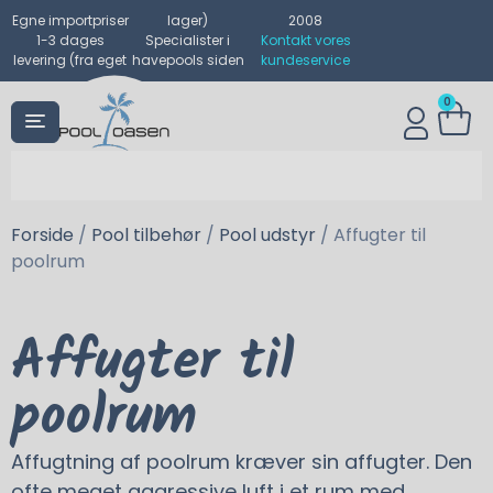
Egne importpriser
lager)
2008
1-3 dages
Specialister i
Kontakt vores
levering (fra eget
havepools siden
kundeservice
0
Forside
/
Pool tilbehør
/
Pool udstyr
/ Affugter til
poolrum
Affugter til
poolrum
Affugtning af poolrum kræver sin affugter. Den
ofte meget aggressive luft i et rum med