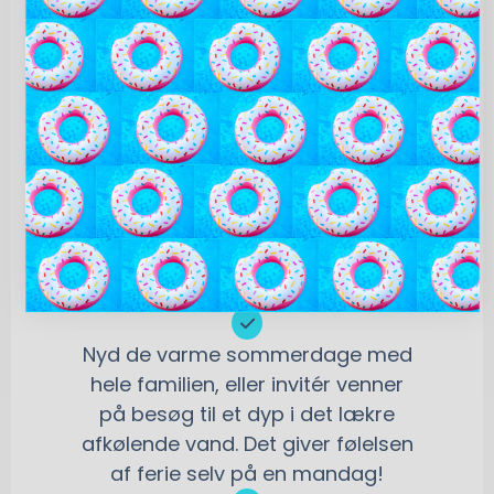
i haven
Der er masser af fordele ved at få en
udendørs swimmingpool hjemme i privaten
– især hvis du og familien ofte nyder jeres
ferier herhjemme i Danmark.
Der er masser af fordele ved at få
en udendørs swimmingpool
hjemme i privaten – især hvis du
og familien ofte nyder jeres ferier
herhjemme i Danmark.
Nyd de varme sommerdage med
hele familien, eller invitér venner
på besøg til et dyp i det lækre
afkølende vand. Det giver følelsen
af ferie selv på en mandag!