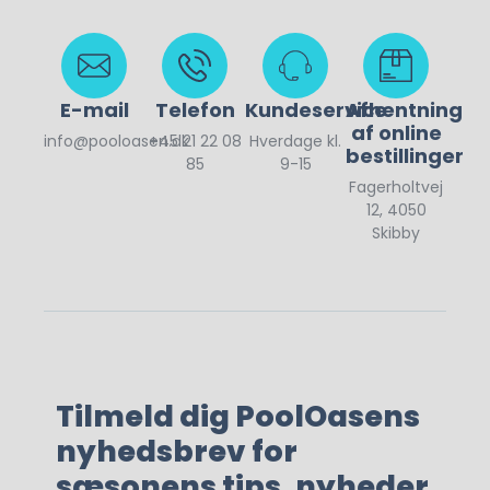
E-mail
Telefon
Kundeservice
Afhentning
af online
info@pooloasen.dk
+45 21 22 08
Hverdage kl.
bestillinger
85
9-15
Fagerholtvej
12, 4050
Skibby
Tilmeld dig PoolOasens
nyhedsbrev for
sæsonens tips, nyheder