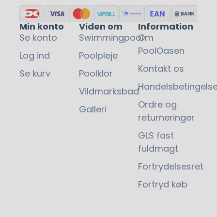
Min konto
Viden om
Information
Se konto
Swimmingpool
Om
PoolOasen
Log ind
Poolpleje
Kontakt os
Se kurv
Poolklor
Handelsbetingelse
Vildmarksbad
Ordre og
Galleri
returneringer
GLS fast
fuldmagt
Fortrydelsesret
Fortryd køb