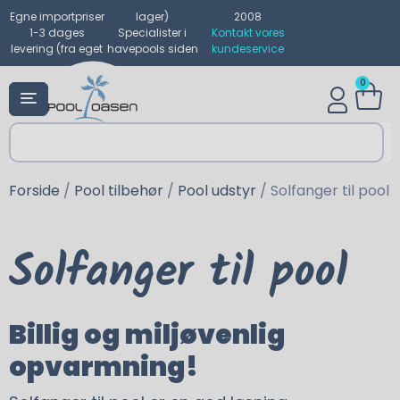
Egne importpriser
lager)
2008
1-3 dages
Specialister i
Kontakt vores
levering (fra eget
havepools siden
kundeservice
0
Forside
/
Pool tilbehør
/
Pool udstyr
/ Solfanger til pool
Solfanger til pool
Billig og miljøvenlig
opvarmning!