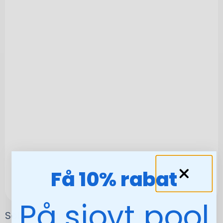
Få 10% rabat
På sjovt pool
Solfangeranlæg til fritstående pool –