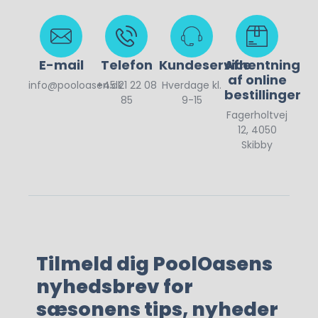
E-mail
Telefon
Kundeservice
Afhentning
af online
info@pooloasen.dk
+45 21 22 08
Hverdage kl.
bestillinger
85
9-15
Fagerholtvej
12, 4050
Skibby
Tilmeld dig PoolOasens
nyhedsbrev for
sæsonens tips, nyheder