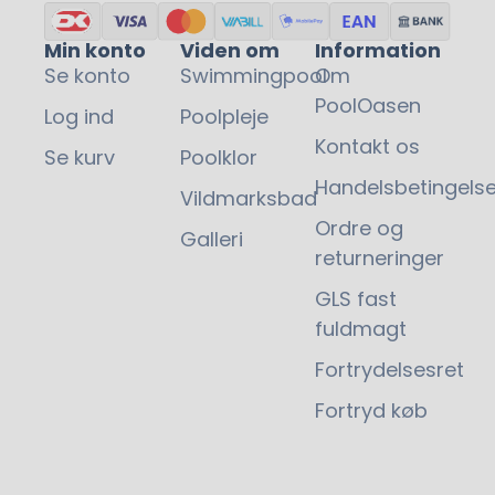
Min konto
Viden om
Information
Se konto
Swimmingpool
Om
PoolOasen
Log ind
Poolpleje
Kontakt os
Se kurv
Poolklor
Handelsbetingelse
Vildmarksbad
Ordre og
Galleri
returneringer
GLS fast
fuldmagt
Fortrydelsesret
Fortryd køb