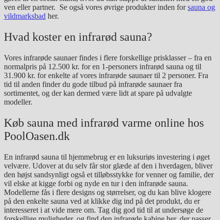
ven eller partner.
Se også vores øvrige produkter inden for
sauna og
vildmarksbad
her.
Hvad koster en infrarød sauna?
Vores infrarøde saunaer findes i flere forskellige prisklasser – fra en
normalpris på 12.500 kr. for en 1-personers infrarød sauna og til
31.900 kr. for enkelte af vores infrarøde saunaer til 2 personer. Fra
tid til anden finder du gode tilbud på infrarøde saunaer fra
sortimentet, og der kan dermed være lidt at spare på udvalgte
modeller.
Køb sauna med infrarød varme online hos
PoolOasen.dk
En infrarød sauna til hjemmebrug er en luksuriøs investering i øget
velvære. Udover at du selv får stor glæde af den i hverdagen, bliver
den højst sandsynligt også et tilløbsstykke for venner og familie, der
vil elske at kigge forbi og nyde en tur i den infrarøde sauna.
Modellerne fås i flere designs og størrelser, og du kan blive klogere
på den enkelte sauna ved at klikke dig ind på det produkt, du er
interesseret i at vide mere om. Tag dig god tid til at undersøge de
forskellige muligheder, og find den infrarøde kabine her, der passer