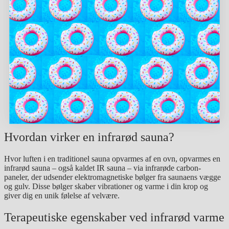
19.900,00
kr.
Tilføj til kurv
Infrarød sauna – Lotta (4 pers.)
22.700,00
kr.
Tilføj til kurv
Infrarød sauna – Mariana (1 pers.)
13.995,00
kr.
Tilføj til kurv
Hvordan virker en infrarød sauna?
Hvor luften i en traditionel sauna opvarmes af en ovn, opvarmes en
infrarød sauna – også kaldet IR sauna – via infrarøde carbon-
paneler, der udsender elektromagnetiske bølger fra saunaens vægge
og gulv. Disse bølger skaber vibrationer og varme i din krop og
giver dig en unik følelse af velvære.
Terapeutiske egenskaber ved infrarød varme