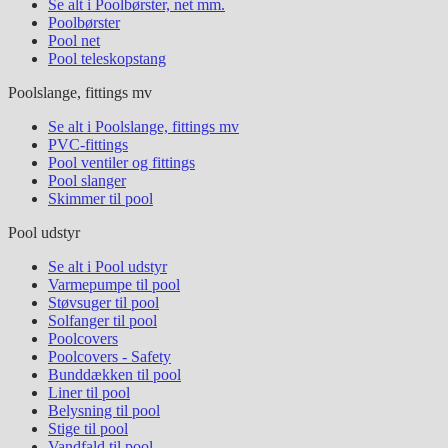
Se alt i Poolbørster, net mm.
Poolbørster
Pool net
Pool teleskopstang
Poolslange, fittings mv
Se alt i Poolslange, fittings mv
PVC-fittings
Pool ventiler og fittings
Pool slanger
Skimmer til pool
Pool udstyr
Se alt i Pool udstyr
Varmepumpe til pool
Støvsuger til pool
Solfanger til pool
Poolcovers
Poolcovers - Safety
Bunddækken til pool
Liner til pool
Belysning til pool
Stige til pool
Vandfald til pool