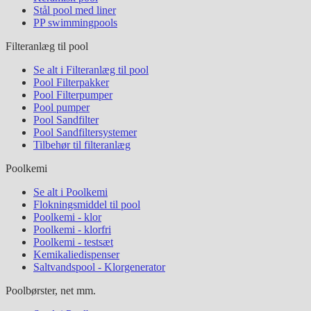
Stål pool med liner
PP swimmingpools
Filteranlæg til pool
Se alt i Filteranlæg til pool
Pool Filterpakker
Pool Filterpumper
Pool pumper
Pool Sandfilter
Pool Sandfiltersystemer
Tilbehør til filteranlæg
Poolkemi
Se alt i Poolkemi
Flokningsmiddel til pool
Poolkemi - klor
Poolkemi - klorfri
Poolkemi - testsæt
Kemikaliedispenser
Saltvandspool - Klorgenerator
Poolbørster, net mm.