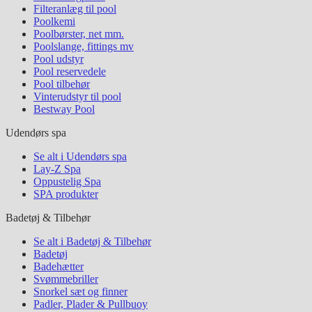
Filteranlæg til pool
Poolkemi
Poolbørster, net mm.
Poolslange, fittings mv
Pool udstyr
Pool reservedele
Pool tilbehør
Vinterudstyr til pool
Bestway Pool
Udendørs spa
Se alt i Udendørs spa
Lay-Z Spa
Oppustelig Spa
SPA produkter
Badetøj & Tilbehør
Se alt i Badetøj & Tilbehør
Badetøj
Badehætter
Svømmebriller
Snorkel sæt og finner
Padler, Plader & Pullbuoy