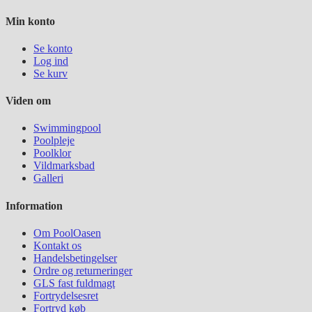
Min konto
Se konto
Log ind
Se kurv
Viden om
Swimmingpool
Poolpleje
Poolklor
Vildmarksbad
Galleri
Information
Om PoolOasen
Kontakt os
Handelsbetingelser
Ordre og returneringer
GLS fast fuldmagt
Fortrydelsesret
Fortryd køb