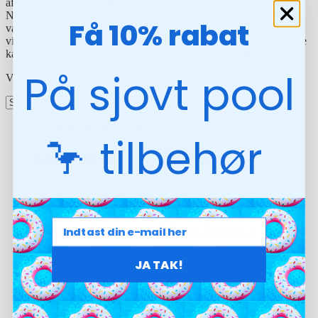
afslapning, øget blodcirkulation og lindring af muskelsmerter.
Nogen vil endda mene, at regelmæssig brug af
sauna
med infrarød
Få 10% rabat
varme kan styrke dit immunforsvar. Læs mere om de gode
virkninger ved en infrarød sauna, og invester i en af vores infrarøde
kabiner, så du kan få din helt egen infrarøde sauna derhjemme.
På sjovt pool
Viser 5 resultater
🦩 tilbehør
Infrarød sauna – Auri (1 pers.)
13.500,00
kr.
Tilføj til kurv
Infrarød sauna – Elvi (2 pers.)
16.500,00
kr.
Tilføj til kurv
JA TAK!
Infrarød sauna – Kaisa (2 pers.)