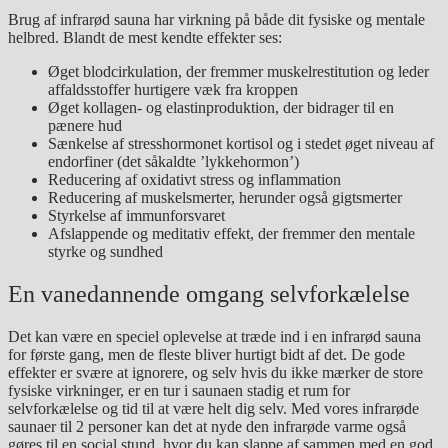
Brug af infrarød sauna har virkning på både dit fysiske og mentale
helbred. Blandt de mest kendte effekter ses:
Øget blodcirkulation, der fremmer muskelrestitution og leder
affaldsstoffer hurtigere væk fra kroppen
Øget kollagen- og elastinproduktion, der bidrager til en
pænere hud
Sænkelse af stresshormonet kortisol og i stedet øget niveau af
endorfiner (det såkaldte ’lykkehormon’)
Reducering af oxidativt stress og inflammation
Reducering af muskelsmerter, herunder også gigtsmerter
Styrkelse af immunforsvaret
Afslappende og meditativ effekt, der fremmer den mentale
styrke og sundhed
En vanedannende omgang selvforkælelse
Det kan være en speciel oplevelse at træde ind i en infrarød sauna
for første gang, men de fleste bliver hurtigt bidt af det. De gode
effekter er svære at ignorere, og selv hvis du ikke mærker de store
fysiske virkninger, er en tur i saunaen stadig et rum for
selvforkælelse og tid til at være helt dig selv. Med vores infrarøde
saunaer til 2 personer kan det at nyde den infrarøde varme også
gøres til en social stund, hvor du kan slappe af sammen med en god