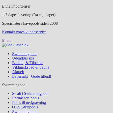
Egne importpriser
1-3 dages levering (fra eget lager)
Specialister i havepools siden 2008
Kontakt vores kundeservice
Menu
Swimmingpool
Udendørs spa
Badetøj & Tilbehør
Vildmarksbad & Sauna
Aktuelt
Lagersalg - Gode tilbud!
Swimmingpool
Se alt i Swimmingpool
Fritstående pools
Pools til nedgravning
OASE-træpools
Swimmingpools