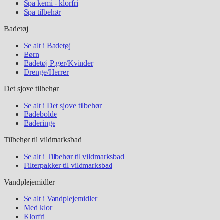
Spa kemi - klorfri
Spa tilbehør
Badetøj
Se alt i Badetøj
Børn
Badetøj Piger/Kvinder
Drenge/Herrer
Det sjove tilbehør
Se alt i Det sjove tilbehør
Badebolde
Baderinge
Tilbehør til vildmarksbad
Se alt i Tilbehør til vildmarksbad
Filterpakker til vildmarksbad
Vandplejemidler
Se alt i Vandplejemidler
Med klor
Klorfri