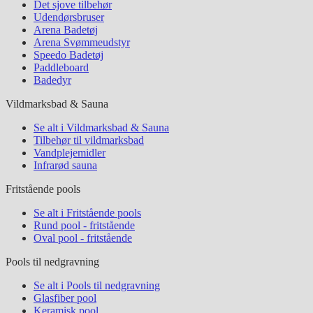
Det sjove tilbehør
Udendørsbruser
Arena Badetøj
Arena Svømmeudstyr
Speedo Badetøj
Paddleboard
Badedyr
Vildmarksbad & Sauna
Se alt i Vildmarksbad & Sauna
Tilbehør til vildmarksbad
Vandplejemidler
Infrarød sauna
Fritstående pools
Se alt i Fritstående pools
Rund pool - fritstående
Oval pool - fritstående
Pools til nedgravning
Se alt i Pools til nedgravning
Glasfiber pool
Keramisk pool