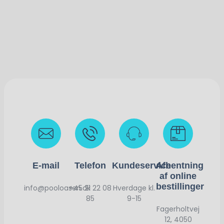
E-mail
Telefon
Kundeservice
Afhentning
af online
bestillinger
info@pooloasen.dk
+45 21 22 08
Hverdage kl.
85
9-15
Fagerholtvej
12, 4050