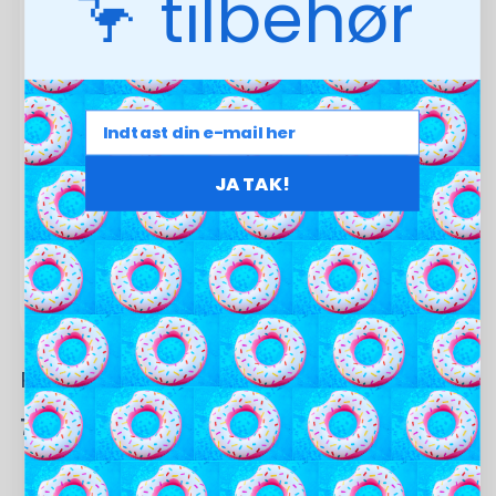
🦩 tilbehør
JA TAK!
PH Plus 1 kg
70,00
kr.