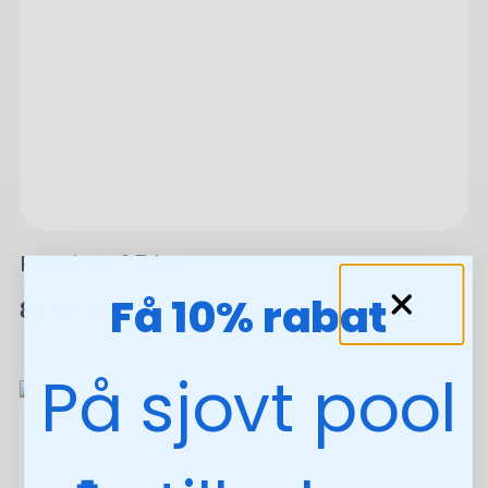
PH Minus 1,5 kg
Få 10% rabat
85,00
kr.
På sjovt pool