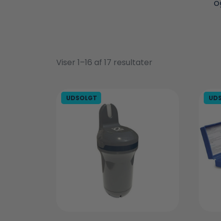
o
Viser 1–16 af 17 resultater
UDSOLGT
UD