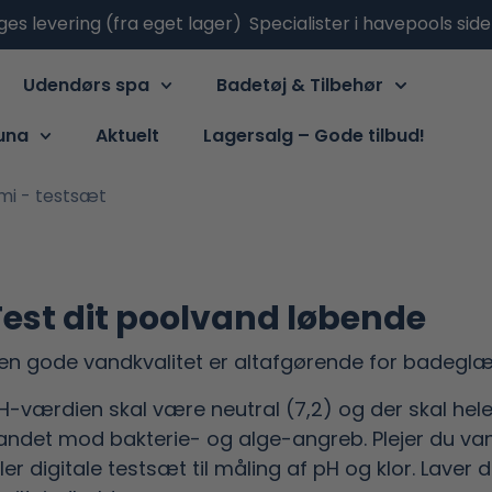
ges levering (fra eget lager)
Specialister i havepools sid
Udendørs spa
Badetøj & Tilbehør
una
Aktuelt
Lagersalg – Gode tilbud!
mi - testsæt
Test dit poolvand løbende
en gode vandkvalitet er altafgørende for badegl
H-værdien skal være neutral (7,2) og der skal hele t
andet mod bakterie- og alge-angreb. Plejer du va
ller digitale testsæt til måling af pH og klor. Laver 