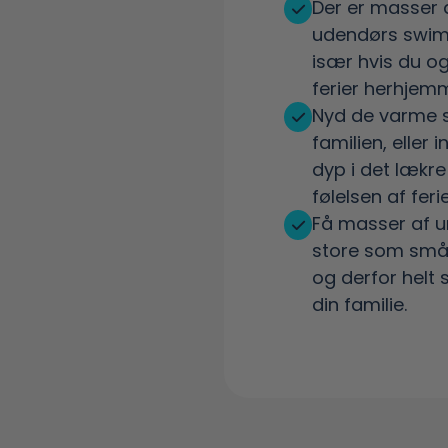
Der er masser a
udendørs swim
især hvis du og
ferier herhjem
Nyd de varme
familien, eller 
dyp i det lækre
følelsen af fer
Få masser af u
store som små.
og derfor helt s
din familie.