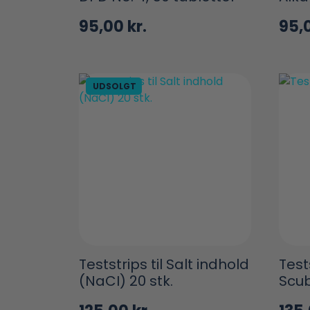
95,00
kr.
95,
UDSOLGT
Teststrips til Salt indhold
Test
(NaCI) 20 stk.
Scuba