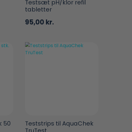
Testsæt pH/klor refil
tabletter
95,00
kr.
k 50
Teststrips til AquaChek
TruTest