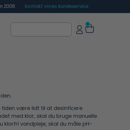
en 2008
Kontakt vores kundeservice
0
æden.
iden være lidt til at desinficere
ndet med klor, skal du bruge manuelle
du klorfri vandpleje, skal du måle pH-