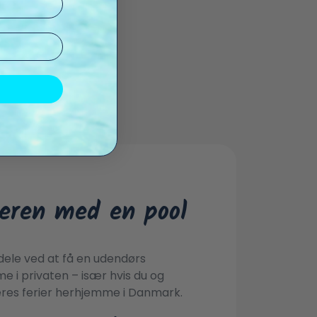
ren med en pool
dele ved at få en udendørs
 i privaten – især hvis du og
jeres ferier herhjemme i Danmark.