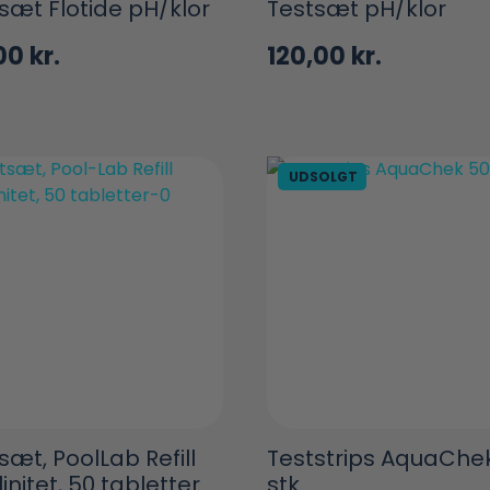
sæt Flotide pH/klor
Testsæt pH/klor
,00
kr.
120,00
kr.
UDSOLGT
sæt, PoolLab Refill
Teststrips AquaChe
linitet, 50 tabletter
stk.