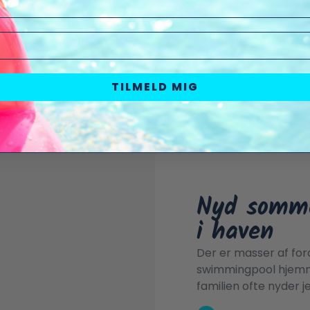
1
2
→
TILMELD MIG
Nyd somme
i haven
Der er masser af for
swimmingpool hjemme
familien ofte nyder 