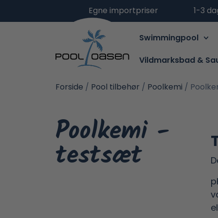
Egne importpriser
1-3 da
Swimmingpool
Vildmarksbad & Sa
Forside
/
Pool tilbehør
/
Poolkemi
/ Poolke
Poolkemi -
testsæt
D
p
v
e