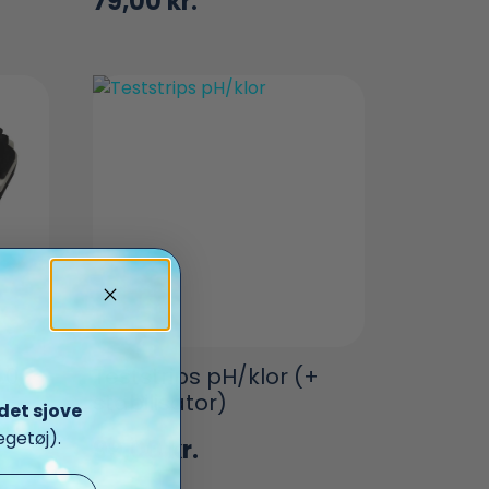
79,00
kr.
.0,
Teststrips pH/klor (+
stabilisator)
det sjove
getøj).
99,00
kr.