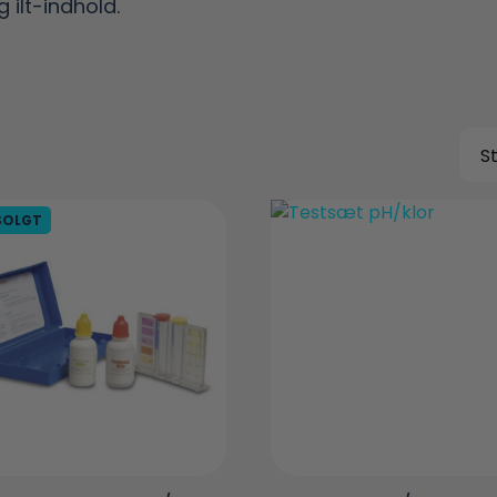
g ilt-indhold.
SOLGT