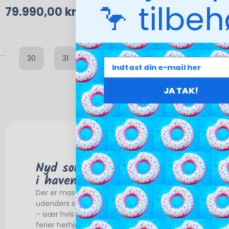
🦩 tilbe
79.990,00
kr.
…
30
31
32
33
34
35
JA TAK!
Nyd sommeren med en pool
i haven
Der er masser af fordele ved at få en
udendørs swimmingpool hjemme i privaten
– især hvis du og familien ofte nyder jeres
ferier herhjemme i Danmark.