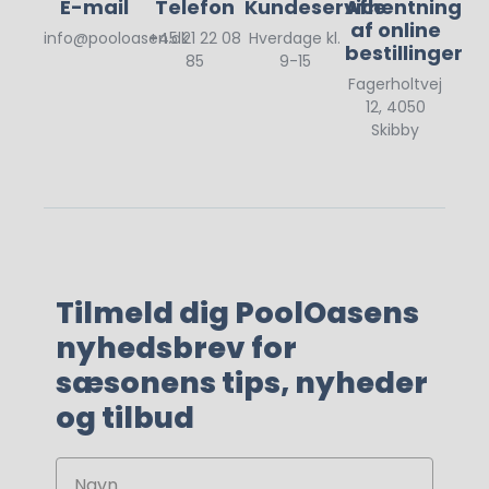
E-mail
Telefon
Kundeservice
Afhentning
af online
info@pooloasen.dk
+45 21 22 08
Hverdage kl.
bestillinger
85
9-15
Fagerholtvej
12, 4050
Skibby
Tilmeld dig PoolOasens
nyhedsbrev for
sæsonens tips, nyheder
og tilbud
Navn