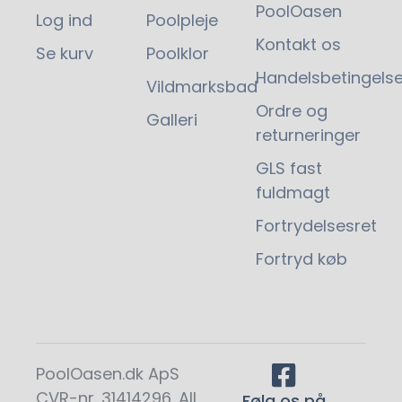
PoolOasen
Log ind
Poolpleje
Kontakt os
Se kurv
Poolklor
Handelsbetingelse
Vildmarksbad
Ordre og
Galleri
returneringer
GLS fast
fuldmagt
Fortrydelsesret
Fortryd køb
PoolOasen.dk ApS
CVR-nr. 31414296. All
Følg os på