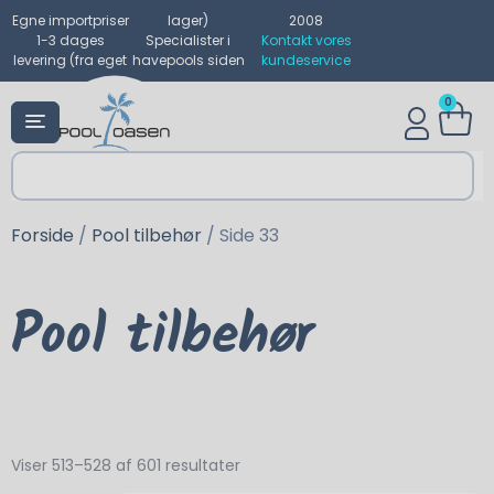
Egne importpriser
lager)
2008
1-3 dages
Specialister i
Kontakt vores
levering (fra eget
havepools siden
kundeservice
0
Forside
/
Pool tilbehør
/ Side 33
Pool tilbehør
Viser 513–528 af 601 resultater