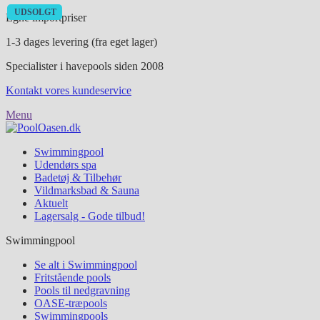
UDSOLGT
Egne importpriser
1-3 dages levering (fra eget lager)
Specialister i havepools siden 2008
Kontakt vores kundeservice
Menu
Swimmingpool
Udendørs spa
Badetøj & Tilbehør
Vildmarksbad & Sauna
Aktuelt
Lagersalg - Gode tilbud!
Swimmingpool
Se alt i Swimmingpool
Fritstående pools
Pools til nedgravning
OASE-træpools
Swimmingpools