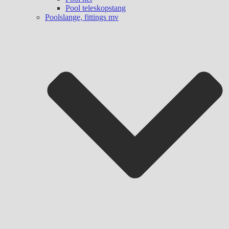
Pool teleskopstang
Poolslange, fittings mv