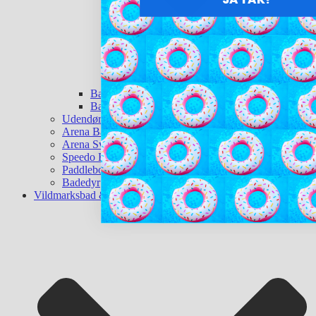
Badebolde
Baderinge
Udendørsbruser
Arena Badetøj
Arena Svømmeudstyr
Speedo Badetøj
Paddleboard
Badedyr
Vildmarksbad & Sauna