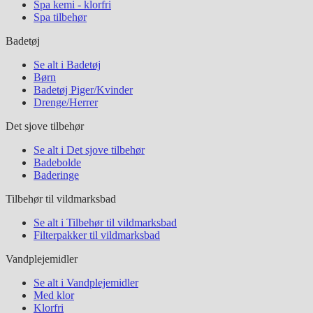
Spa kemi - klorfri
Spa tilbehør
Badetøj
Se alt i Badetøj
Børn
Badetøj Piger/Kvinder
Drenge/Herrer
Det sjove tilbehør
Se alt i Det sjove tilbehør
Badebolde
Baderinge
Tilbehør til vildmarksbad
Se alt i Tilbehør til vildmarksbad
Filterpakker til vildmarksbad
Vandplejemidler
Se alt i Vandplejemidler
Med klor
Klorfri