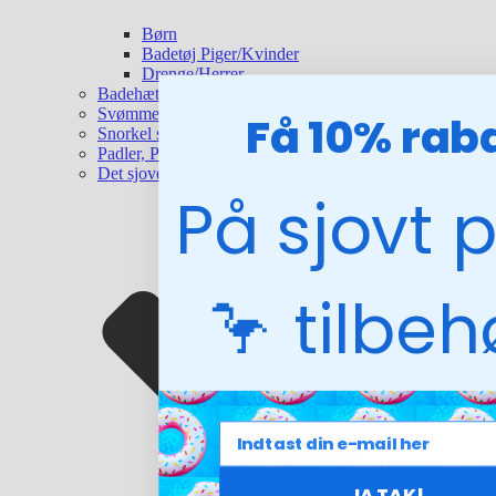
Børn
Badetøj Piger/Kvinder
Drenge/Herrer
Badehætter
Svømmebriller
Få 10% rab
Snorkel sæt og finner
Padler, Plader & Pullbuoy
Det sjove tilbehør
På sjovt 
🦩 tilbe
JA TAK!