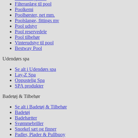
Filteranlæg til pool
Poolkemi
Poolbørster, net mm.
Poolslange, fittings mv
Pool udstyr
Pool reservedele
Pool tilbehør
Vinterudstyr til pool
Bestway Pool
Udendørs spa
Se alt i Udendørs spa
Lay-Z Spa
Oppustelig Spa
SPA produkter
Badetøj & Tilbehør
Se alt i Badetøj & Tilbehør
Badetøj
Badehætter
Svømmebriller
Snorkel sæt og finner
Padler, Plader & Pullbuoy