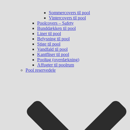
Sommercovers til pool
Vintercovers til pool
Poolcovers – Safety
Bunddækken til pool
Liner til pool
Belysning til pool
Stige til pool
Vandfald til pool
Kantfliser til pool
Pooltag (overdækning)
Affugter til poolrum
Pool reservedele