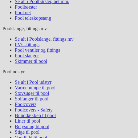
Se alt i Poolbørster, net mm.
Poolbørster
Pool net
Pool teleskopstang
Poolslange, fittings mv
Se alt i Poolslange, fittings mv
PVC-fittings
Pool ventiler og fittings
Pool slanger
Skimmer til pool
Pool udstyr
Se alt i Pool udstyr
Varmepumpe til pool
Støvsuger til pool
Solfanger til pool
Poolcovers
Poolcovers - Safety
Bunddækken til pool
Liner til pool
Belysning til pool
Stige til pool
Vandfald til pool