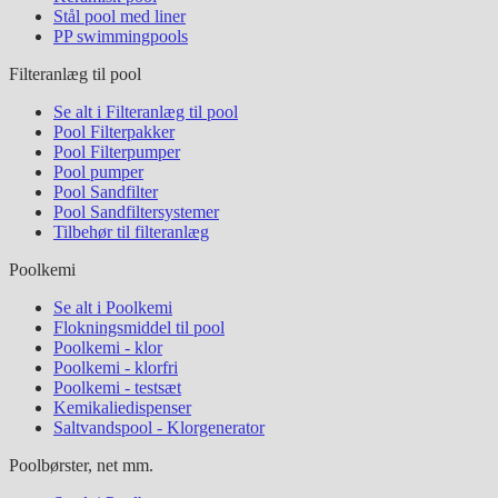
Stål pool med liner
PP swimmingpools
Filteranlæg til pool
Se alt i Filteranlæg til pool
Pool Filterpakker
Pool Filterpumper
Pool pumper
Pool Sandfilter
Pool Sandfiltersystemer
Tilbehør til filteranlæg
Poolkemi
Se alt i Poolkemi
Flokningsmiddel til pool
Poolkemi - klor
Poolkemi - klorfri
Poolkemi - testsæt
Kemikaliedispenser
Saltvandspool - Klorgenerator
Poolbørster, net mm.