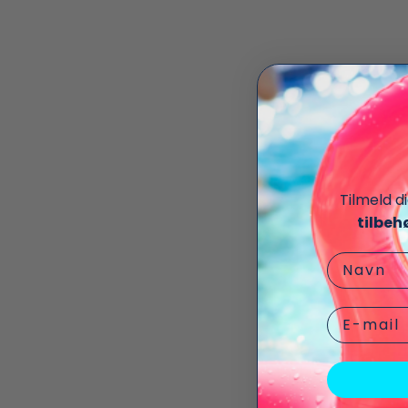
Tilmeld d
tilbeh
Navn
Email