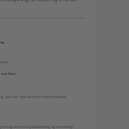
 m.
alitet.
8 mm liner
.
ing, men kan også anvendes som fritstående
gt belagt med hvid plastlakering og indvendigt