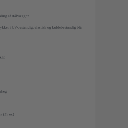
mling af stålvæggen.
ykker i UV-bestandig, elastisk og kuldebestandig blå
KKE:
anlæg
e (25 m.)