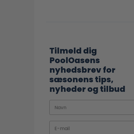
Tilmeld dig
PoolOasens
nyhedsbrev for
sæsonens tips,
nyheder og tilbud
Navn
Email