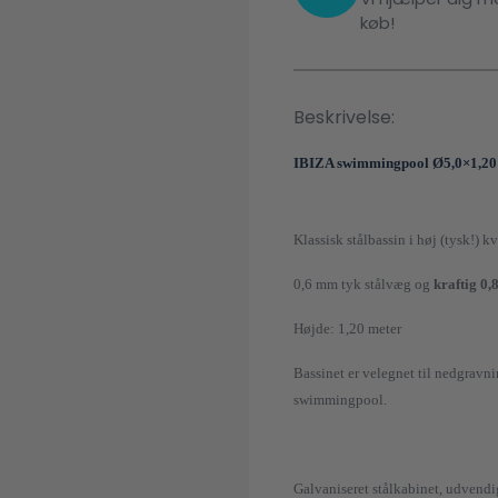
køb!
Beskrivelse:
IBIZA swimmingpool Ø5,0×1,20
Klassisk stålbassin i høj (tysk!) kv
0,6 mm tyk stålvæg og
kraftig 0,
Højde: 1,20 meter
Bassinet er velegnet til nedgravn
swimmingpool.
Galvaniseret stålkabinet, udvendi