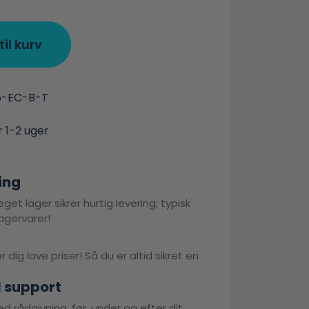
 til kurv
5-EC-B-T
r 1-2 uger
ing
get lager sikrer hurtig levering; typisk
agervarer!
 dig lave priser! Så du er altid sikret en
l support
d rådgivning, før, under og efter dit