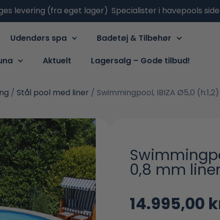
ges levering (fra eget lager)
Specialister i havepools sid
Udendørs spa
Badetøj & Tilbehør
una
Aktuelt
Lagersalg – Gode tilbud!
ing
/
Stål pool med liner
/ Swimmingpool, IBIZA Ø5,0 (h:1,2)
Swimmingpool
0,8 mm line
14.995,00
k