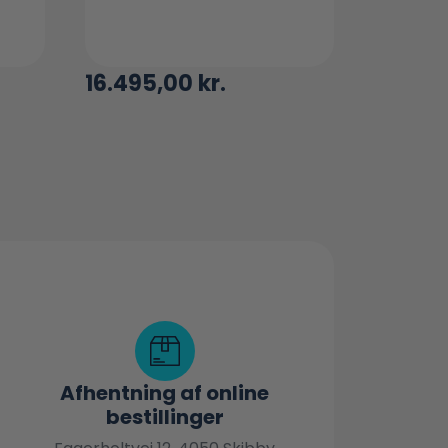
16.495,00
kr.
Afhentning af online
bestillinger