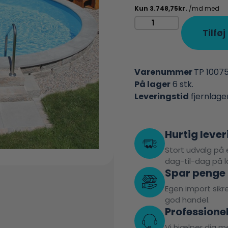
Tilføj
Varenummer
TP 1007
På lager
6 stk.
Leveringstid
fjernlage
Hurtig lever
Stort udvalg på e
dag-til-dag på l
Spar penge
Egen import sikrer
god handel.
Professione
Vi hjælper dig me