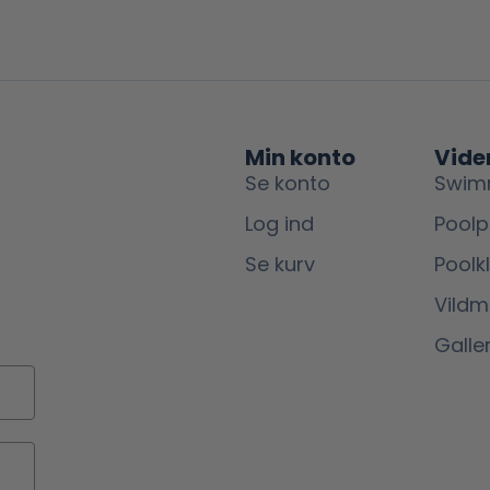
Min konto
Vide
Se konto
Swim
Log ind
Poolp
Se kurv
Poolk
Vild
Galler