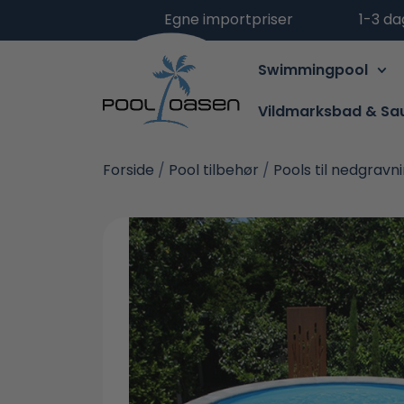
Egne importpriser
1-3 da
Swimmingpool
Vildmarksbad & Sa
Forside
/
Pool tilbehør
/
Pools til nedgravn