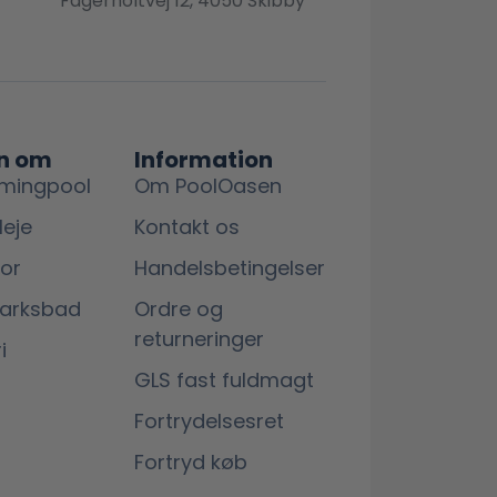
Fagerholtvej 12, 4050 Skibby
n om
Information
mingpool
Om PoolOasen
leje
Kontakt os
lor
Handelsbetingelser
marksbad
Ordre og
returneringer
i
GLS fast fuldmagt
Fortrydelsesret
Fortryd køb