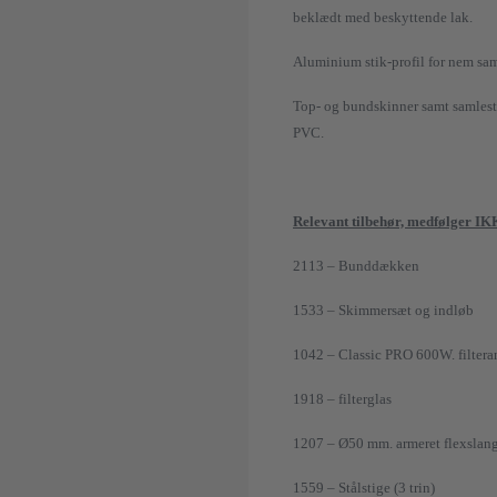
beklædt med beskyttende lak.
Aluminium stik-profil for nem sa
Top- og bundskinner samt samlest
PVC.
Relevant tilbehør, medfølger I
2113 – Bunddækken
1533 – Skimmersæt og indløb
1042 – Classic PRO 600W. filter
1918 – filterglas
1207 – Ø50 mm. armeret flexslang
1559 – Stålstige (3 trin)