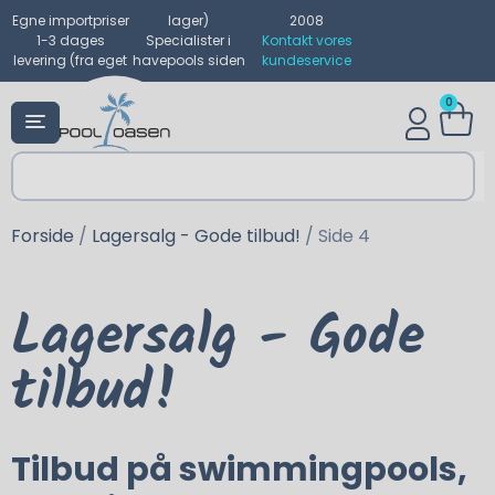
Egne importpriser
lager)
2008
1-3 dages
Specialister i
Kontakt vores
levering (fra eget
havepools siden
kundeservice
0
Forside
/
Lagersalg - Gode tilbud!
/ Side 4
Lagersalg - Gode
tilbud!
Tilbud på swimmingpools,