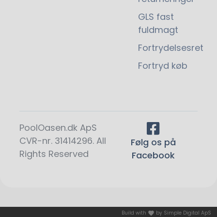
GLS fast
fuldmagt
Fortrydelsesret
Fortryd køb
PoolOasen.dk ApS
CVR-nr. 31414296. All
Følg os på
Rights Reserved
Facebook
Build with
by
Simple Digital ApS