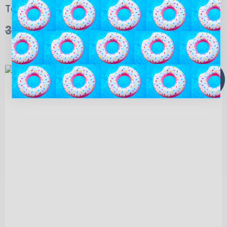
Teleskopstang 1,5-4,5 meter
375,00
kr.
295,00
kr.
TILBUD!