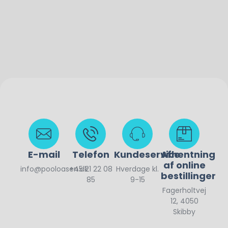
E-mail
Telefon
Kundeservice
Afhentning
af online
info@pooloasen.dk
+45 21 22 08
Hverdage kl.
bestillinger
85
9-15
Fagerholtvej
12, 4050
Skibby