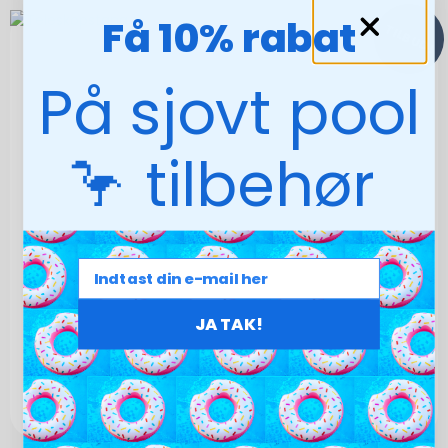
Få 10% rabat
TILBUD!
På sjovt pool
🦩 tilbehør
JA TAK!