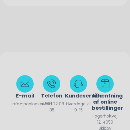
E-mail
Telefon
Kundeservice
Afhentning
af online
info@pooloasen.dk
+45 21 22 08
Hverdage kl.
bestillinger
85
9-15
Fagerholtvej
12, 4050
Skibby