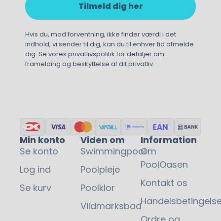
Tilmeld dig her
Hvis du, mod forventning, ikke finder værdi i det
indhold, vi sender til dig, kan du til enhver tid afmelde
dig. Se vores privatlivspolitik for detaljer om
framelding og beskyttelse af dit privatliv.
Min konto
Viden om
Information
Se konto
Swimmingpool
Om
PoolOasen
Log ind
Poolpleje
Kontakt os
Se kurv
Poolklor
Handelsbetingelse
Vildmarksbad
Ordre og