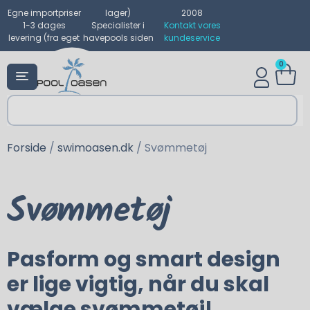
Egne importpriser
lager)
2008
1-3 dages
Specialister i
Kontakt vores
levering (fra eget
havepools siden
kundeservice
0
Forside
/
swimoasen.dk
/ Svømmetøj
Svømmetøj
Pasform og smart design
er lige vigtig, når du skal
vælge svømmetøj!