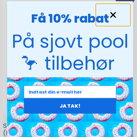
Få 10% rabat
På sjovt pool
🦩 tilbehør
JA TAK!
SPEEDO Gala Logo PNL Aquashort Jr
(Navy/orange)