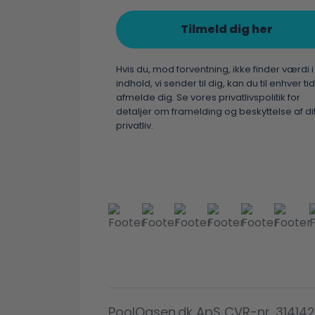
Tilmeld dig her
Hvis du, mod forventning, ikke finder værdi i
indhold, vi sender til dig, kan du til enhver tid
afmelde dig. Se vores privatlivspolitik for
detaljer om framelding og beskyttelse af di
privatliv.
PoolOasen.dk ApS CVR-nr. 3141429