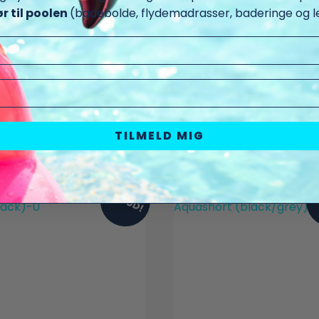
ør til poolen
(badebolde, flydemadrasser, baderinge og le
 andre produkter du måske
TILMELD MIG
TILBUD!
T