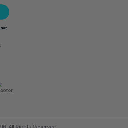
 det
t
6. All Rights Reserved