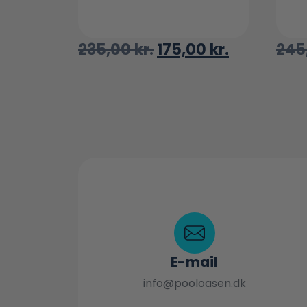
235,00
kr.
175,00
kr.
245
E-mail
info@pooloasen.dk