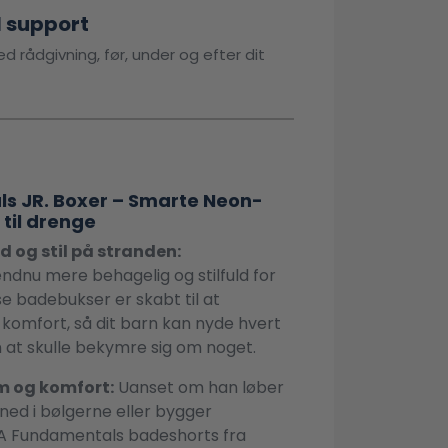
l support
d rådgivning, før, under og efter dit
s JR. Boxer – Smarte Neon-
til drenge
 og stil på stranden:
ndnu mere behagelig og stilfuld for
e badebukser er skabt til at
omfort, så dit barn kan nyde hvert
 at skulle bekymre sig om noget.
 og komfort:
Uanset om han løber
ned i bølgerne eller bygger
NA Fundamentals badeshorts fra