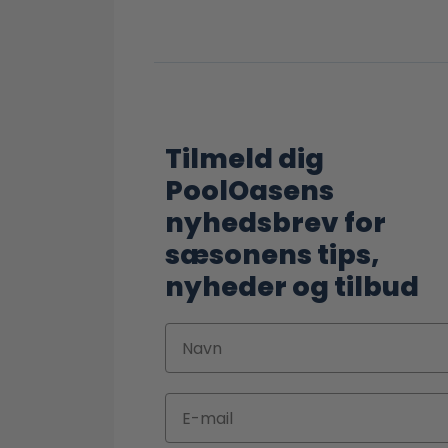
Tilmeld dig
PoolOasens
nyhedsbrev for
sæsonens tips,
nyheder og tilbud
Navn
Email