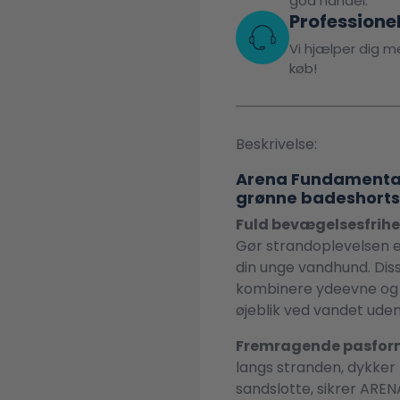
god handel.
Professione
Vi hjælper dig me
køb!
Beskrivelse:
Arena Fundamental
grønne badeshorts 
Fuld bevægelsesfrihed
Gør strandoplevelsen e
din unge vandhund. Diss
kombinere ydeevne og k
øjeblik ved vandet uden
Fremragende pasform
langs stranden, dykker 
sandslotte, sikrer ARE