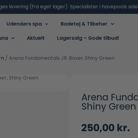
ges levering (fra eget lager)
Specialister i havepools sid
Udendørs spa
Badetøj & Tilbehør
una
Aktuelt
Lagersalg – Gode tilbud!
rn
/ Arena Fundamentals JR. Boxer, Shiny Green
Arena Funda
Shiny Green
250,00
kr.