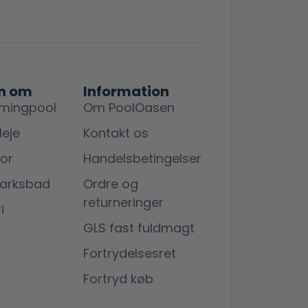
n om
Information
mingpool
Om PoolOasen
leje
Kontakt os
lor
Handelsbetingelser
marksbad
Ordre og
returneringer
i
GLS fast fuldmagt
Fortrydelsesret
Fortryd køb