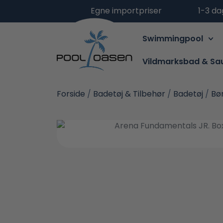
Egne importpriser
1-3 da
Swimmingpool
Vildmarksbad & Sa
Forside
/
Badetøj & Tilbehør
/
Badetøj
/
Bø