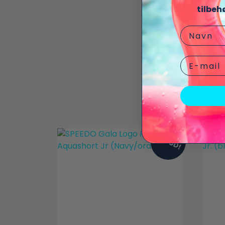
tilbeh
Navn
Vi fandt
Email
TILBUD!