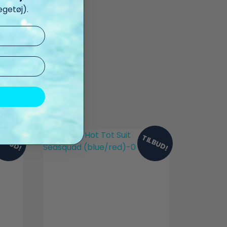
getøj).
 kan lide
ILBUD!
TILBUD!