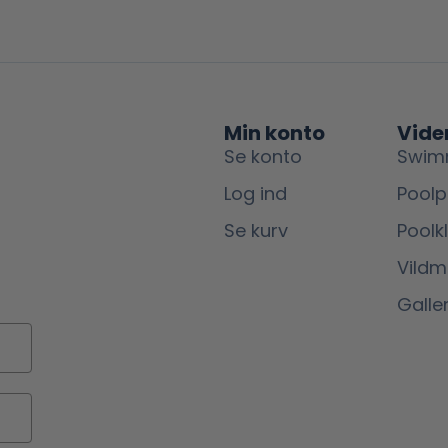
Min konto
Vide
Se konto
Swim
Log ind
Poolp
Se kurv
Poolk
Vild
Galler