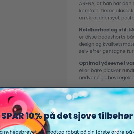
ARENA, at han har den
komfort. Deres elastisk
en skræddersyet pasfor
Holdbarhed og stil:
Me
er disse badeshorts båd
design og kvalitetsmater
selv efter gentagne ture
Optimal ydeevne i va
eller bare plasker rund
nødvendige bevægelses
SPAR 10% på det sjove tilbehør
ig nyhedsbrevet og modtag rabat på din første ordre på