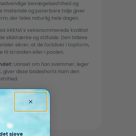
 nødvendige bevægelsesfrihed og
e materiale og justerbare talje giver
m, der føles naturlig hele dagen.
d ARENA’s velrenommerede kvalitet
e slidstærke og stilfulde. Den tidløse
ialer sikrer, at de forbliver i topform,
 til stranden eller i poolen.
ndet:
Uanset om han svømmer, leger
t, giver disse badeshorts ham den
frihed.
det sjove