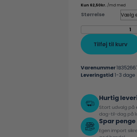
Størrelse
Tilføj til kurv
Varenummer
1B35266
Leveringstid
1-3 dage
Hurtig lever
Stort udvalg på e
dag-til-dag på l
Spar penge
Egen import sikrer