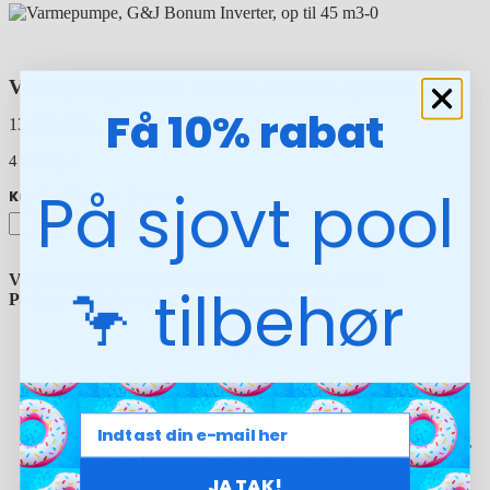
Varmepumpe, G&J Bonum Inverter, op til 45 m3
Få 10% rabat
13.990,00
kr.
4 på lager
På sjovt pool
Tilføj til kurv
Varenummer
1011115
Kategori
Varmepumpe til pool
🦩 tilbehør
På lager
4 stk.
Leveringstid
fjernlager 2-4 uger
Hurtig levering
Stort udvalg på eget lager sikrer hurtig levering; typisk dag-til-dag
på lagervarer!
JA TAK!