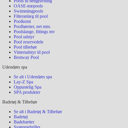
Pools til nedgravning
OASE-træpools
Swimmingpools
Filteranlæg til pool
Poolkemi
Poolbørster, net mm.
Poolslange, fittings mv
Pool udstyr
Pool reservedele
Pool tilbehør
Vinterudstyr til pool
Bestway Pool
Udendørs spa
Se alt i Udendørs spa
Lay-Z Spa
Oppustelig Spa
SPA produkter
Badetøj & Tilbehør
Se alt i Badetøj & Tilbehør
Badetøj
Badehætter
Svømmebriller