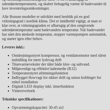
udendørstemperaturen, og skaber behagelig varme til badevandet til
lave investeringsomkostninger.
Alle Bonum modeller er udviklet med henblik på en god
virkningsgrad i nordisk klima. Det er imidlertid vigtigt, at man er
klar over, at virkningsgraden er afhængig af den omgivende
udendørstemperatur samt badevandets temperatur. Når badevandet
har nået den ønskede temperatur, stopper varmepumpen automatisk,
og starter igen efter behov.
Leveres inkl.:
Omdrejningsstyret kompressor, og ventilatormotor med silent
indstilling for mere lydsvag drift
Titanvarmeveksler der tåler både klor- og saltvand.
Miljøvenligt og effektivt kølemedie (R32)
Temperaturstyret afrimningsfunktion
Indbygget flowvagt for sikker drift og union koblinger for
enkel installation
Digitalt LED display inkl. timerfunktion
Vinterovertræk
Tekniske specifikationer:
Opvarmningskapacitet: 30-45 m3