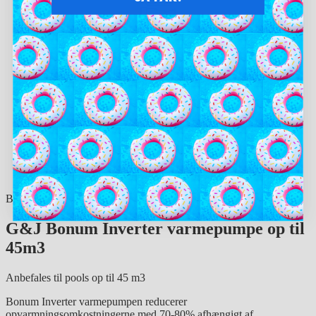
Spar penge
Egen import sikrer dig lave priser! Så du er altid sikret en god
handel.
Professionel support
Vi hjælper dig med rådgivning, før, under og efter dit køb!
Beskrivelse:
G&J Bonum Inverter varmepumpe op til
45m3
Anbefales til pools op til 45 m3
Bonum Inverter varmepumpen reducerer
opvarmningsomkostningerne med 70-80% afhængigt af