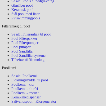
Se alt i Pools til nedgravning
Glasfiber pool
Keramisk pool
Stål pool med liner
PP swimmingpools
Filteranlæg til pool
Se alt i Filteranlæg til pool
Pool Filterpakker
Pool Filterpumper
Pool pumper
Pool Sandfilter
Pool Sandfiltersystemer
Tilbehør til filteranlæg
Poolkemi
Se alt i Poolkemi
Flokningsmiddel til pool
Poolkemi - klor
Poolkemi - klorfri
Poolkemi - testsæt
Kemikaliedispenser
Saltvandspool - Klorgenerator