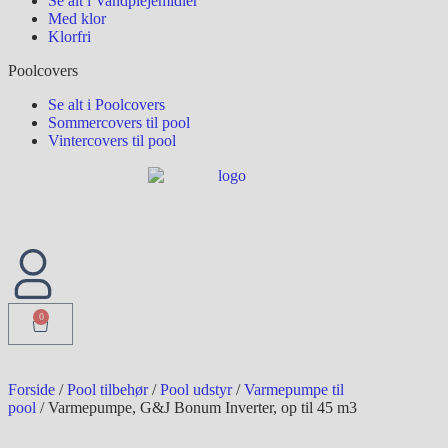
Se alt i Vandplejemidler
Med klor
Klorfri
Poolcovers
Se alt i Poolcovers
Sommercovers til pool
Vintercovers til pool
0
Forside
/
Pool tilbehør
/
Pool udstyr
/
Varmepumpe til
pool
/ Varmepumpe, G&J Bonum Inverter, op til 45 m3