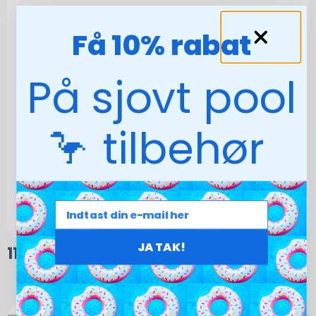
Få 10% rabat
På sjovt pool
🦩 tilbehør
JA TAK!
110,00
kr.