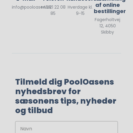
af online
info@pooloasen.dk
+45 21 22 08
Hverdage kl.
bestillinger
85
9-15
Fagerholtvej
12, 4050
Skibby
Tilmeld dig PoolOasens
nyhedsbrev for
sæsonens tips, nyheder
og tilbud
Navn