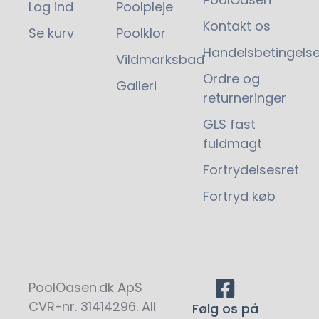
Log ind
Poolpleje
Kontakt os
Se kurv
Poolklor
Handelsbetingelse
Vildmarksbad
115,00
kr.
Ordre og
Galleri
returneringer
GLS fast
fuldmagt
Fortrydelsesret
Fortryd køb
PoolOasen.dk ApS
CVR-nr. 31414296. All
Følg os på