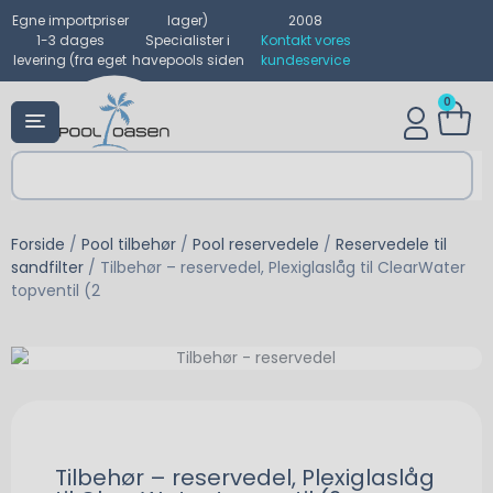
Egne importpriser
lager)
2008
1-3 dages
Specialister i
Kontakt vores
levering (fra eget
havepools siden
kundeservice
0
Forside
/
Pool tilbehør
/
Pool reservedele
/
Reservedele til
sandfilter
/ Tilbehør – reservedel, Plexiglaslåg til ClearWater
topventil (2
Tilbehør – reservedel, Plexiglaslåg