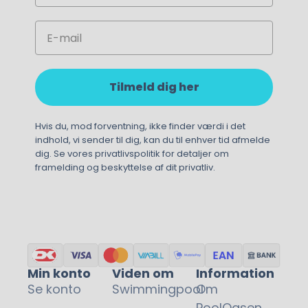
95,00
kr.
Email
Tilmeld dig her
Hvis du, mod forventning, ikke finder værdi i det
indhold, vi sender til dig, kan du til enhver tid afmelde
dig. Se vores privatlivspolitik for detaljer om
framelding og beskyttelse af dit privatliv.
Min konto
Viden om
Information
Se konto
Swimmingpool
Om
PoolOasen