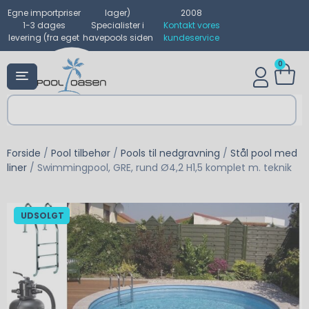
Egne importpriser
lager)
2008
1-3 dages
Specialister i
Kontakt vores
levering (fra eget
havepools siden
kundeservice
0
Forside
/
Pool tilbehør
/
Pools til nedgravning
/
Stål pool med
liner
/ Swimmingpool, GRE, rund Ø4,2 H1,5 komplet m. teknik
UDSOLGT