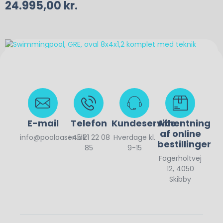
24.995,00
kr.
E-mail
Telefon
Kundeservice
Afhentning
af online
info@pooloasen.dk
+45 21 22 08
Hverdage kl.
bestillinger
85
9-15
Fagerholtvej
12, 4050
Skibby