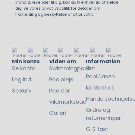
indhold, vi sender til dig, kan du til enhver tid afmelde
dig. Se vores privatlivspolitik for detaljer om
framelding og beskyttelse af dit privatliv.
84.990,00
kr.
Min konto
Viden om
Information
Se konto
Swimmingpool
Om
PoolOasen
Log ind
Poolpleje
Kontakt os
Se kurv
Poolklor
Handelsbetingelse
Vildmarksbad
Ordre og
Galleri
returneringer
GLS fast