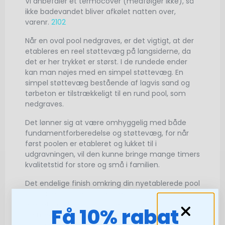
Vi anbefaler et termocover (medfølger ikke), så
ikke badevandet bliver afkølet natten over,
varenr.
2102
Når en oval pool nedgraves, er det vigtigt, at der
etableres en reel støttevæg på langsiderne, da
det er her trykket er størst. I de rundede ender
kan man nøjes med en simpel støttevæg. En
simpel støttevæg bestående af lagvis sand og
tørbeton er tilstrækkeligt til en rund pool, som
nedgraves.
Det lønner sig at være omhyggelig med både
fundamentforberedelse og støttevæg, for når
først poolen er etableret og lukket til i
udgravningen, vil den kunne bringe mange timers
kvalitetstid for store og små i familien.
Det endelige finish omkring din nyetablerede pool
kan tage mange former, f.eks. flotte kantfliser
eller et trædæk, som følger poolens kant og
Få 10% rabat
dermed dækker den klassiske plastik topskinne i