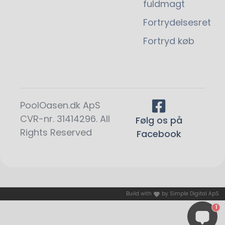
fuldmagt
Fortrydelsesret
Fortryd køb
PoolOasen.dk ApS
CVR-nr. 31414296. All
Følg os på
Rights Reserved
Facebook
Build with
by
Simple Digital ApS
1