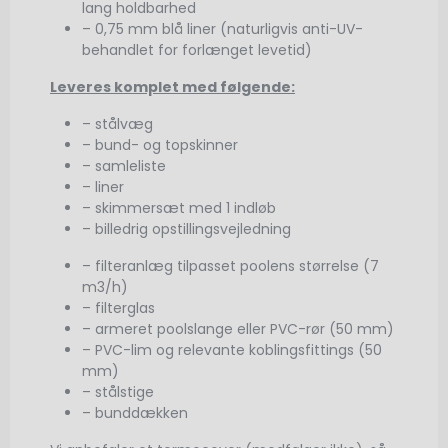
lang holdbarhed
– 0,75 mm blå liner (naturligvis anti-UV-
behandlet for forlænget levetid)
Leveres komplet med følgende:
– stålvæg
– bund- og topskinner
– samleliste
– liner
– skimmersæt med 1 indløb
– billedrig opstillingsvejledning
– filteranlæg tilpasset poolens størrelse (7
m3/h)
– filterglas
– armeret poolslange eller PVC-rør (50 mm)
– PVC-lim og relevante koblingsfittings (50
mm)
– stålstige
– bunddækken