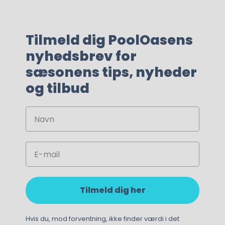
19.495,00
kr.
Tilmeld dig PoolOasens
nyhedsbrev for
sæsonens tips, nyheder
og tilbud
Navn
Email
Tilmeld dig her
Hvis du, mod forventning, ikke finder værdi i det