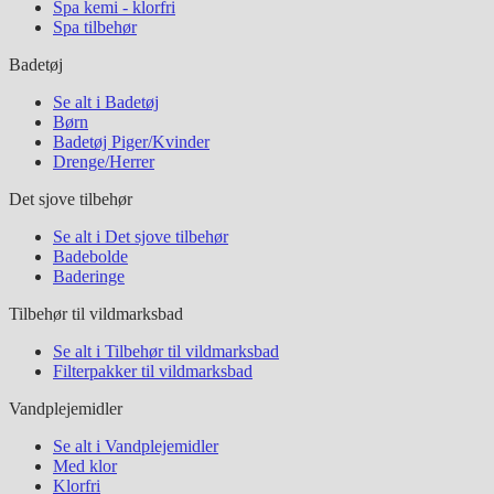
Spa kemi - klorfri
Spa tilbehør
Badetøj
Se alt i Badetøj
Børn
Badetøj Piger/Kvinder
Drenge/Herrer
Det sjove tilbehør
Se alt i Det sjove tilbehør
Badebolde
Baderinge
Tilbehør til vildmarksbad
Se alt i Tilbehør til vildmarksbad
Filterpakker til vildmarksbad
Vandplejemidler
Se alt i Vandplejemidler
Med klor
Klorfri