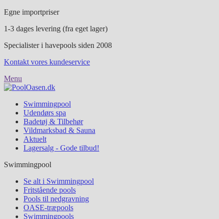
Egne importpriser
1-3 dages levering (fra eget lager)
Specialister i havepools siden 2008
Kontakt vores kundeservice
Menu
Swimmingpool
Udendørs spa
Badetøj & Tilbehør
Vildmarksbad & Sauna
Aktuelt
Lagersalg - Gode tilbud!
Swimmingpool
Se alt i Swimmingpool
Fritstående pools
Pools til nedgravning
OASE-træpools
Swimmingpools