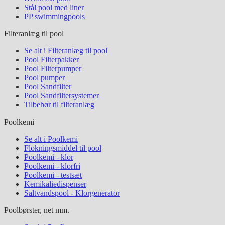
Stål pool med liner
PP swimmingpools
Filteranlæg til pool
Se alt i Filteranlæg til pool
Pool Filterpakker
Pool Filterpumper
Pool pumper
Pool Sandfilter
Pool Sandfiltersystemer
Tilbehør til filteranlæg
Poolkemi
Se alt i Poolkemi
Flokningsmiddel til pool
Poolkemi - klor
Poolkemi - klorfri
Poolkemi - testsæt
Kemikaliedispenser
Saltvandspool - Klorgenerator
Poolbørster, net mm.