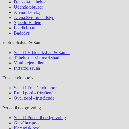
Det sjove tilbehør
Udendørsbruser
Arena Badetøj
Arena Svømmeudstyr
Speedo Badetøj
Paddleboard
Badedyr
Vildmarksbad & Sauna
Se alt i Vildmarksbad & Sauna
Tilbehør til vildmarksbad
Vandplejemidler
Infrarød sauna
Fritstående pools
Se alt i Fritstående pools
Rund pool - fritstående
Oval pool - fritstående
Pools til nedgravning
Se alt i Pools til nedgravning
Glasfiber pool
Keramisk pool