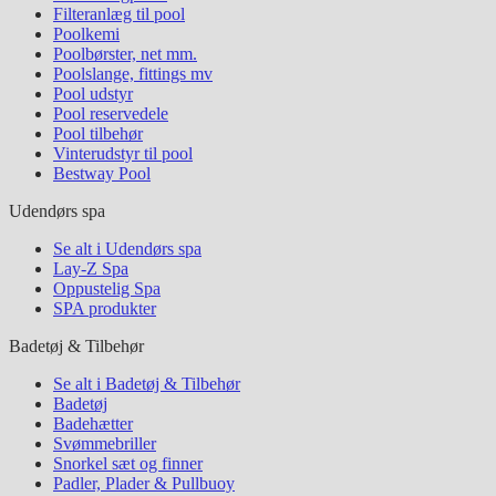
Filteranlæg til pool
Poolkemi
Poolbørster, net mm.
Poolslange, fittings mv
Pool udstyr
Pool reservedele
Pool tilbehør
Vinterudstyr til pool
Bestway Pool
Udendørs spa
Se alt i Udendørs spa
Lay-Z Spa
Oppustelig Spa
SPA produkter
Badetøj & Tilbehør
Se alt i Badetøj & Tilbehør
Badetøj
Badehætter
Svømmebriller
Snorkel sæt og finner
Padler, Plader & Pullbuoy