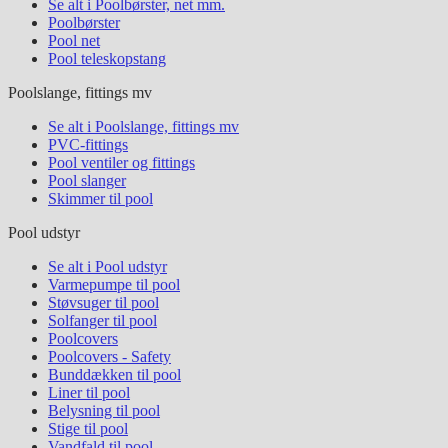
Se alt i Poolbørster, net mm.
Poolbørster
Pool net
Pool teleskopstang
Poolslange, fittings mv
Se alt i Poolslange, fittings mv
PVC-fittings
Pool ventiler og fittings
Pool slanger
Skimmer til pool
Pool udstyr
Se alt i Pool udstyr
Varmepumpe til pool
Støvsuger til pool
Solfanger til pool
Poolcovers
Poolcovers - Safety
Bunddækken til pool
Liner til pool
Belysning til pool
Stige til pool
Vandfald til pool