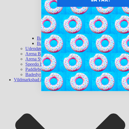
Badebolde
Baderinge
Udendørsbruser
Arena Badetøj
Arena Svømmeudstyr
Speedo Badetøj
Paddleboard
Badedyr
Vildmarksbad & Sauna