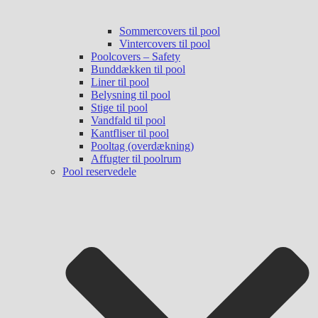
Sommercovers til pool
Vintercovers til pool
Poolcovers – Safety
Bunddækken til pool
Liner til pool
Belysning til pool
Stige til pool
Vandfald til pool
Kantfliser til pool
Pooltag (overdækning)
Affugter til poolrum
Pool reservedele