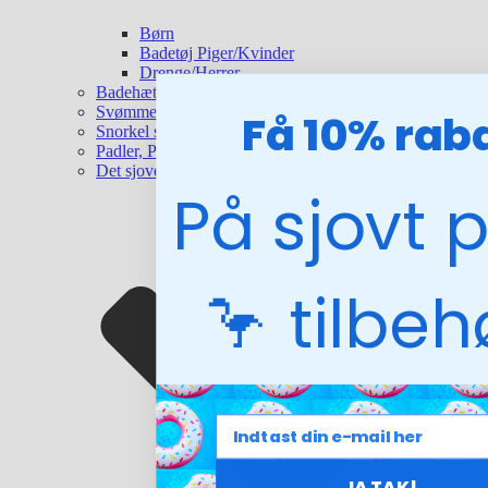
Børn
Badetøj Piger/Kvinder
Drenge/Herrer
Badehætter
Svømmebriller
Få 10% rab
Snorkel sæt og finner
Padler, Plader & Pullbuoy
Det sjove tilbehør
På sjovt 
🦩 tilbe
JA TAK!