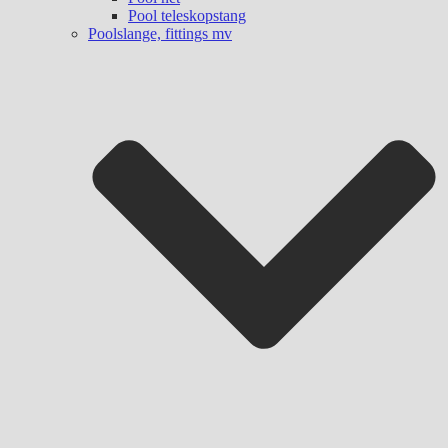
Pool teleskopstang
Poolslange, fittings mv