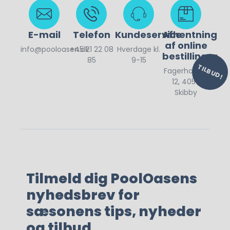
299,00
kr.
210,00
kr.
E-mail
Telefon
Kundeservice
Afhentning
af online
info@pooloasen.dk
+45 21 22 08
Hverdage kl.
bestillinger
85
9-15
TILBUD!
Fagerholtvej
12, 4050
Skibby
Tilmeld dig PoolOasens
nyhedsbrev for
sæsonens tips, nyheder
og tilbud