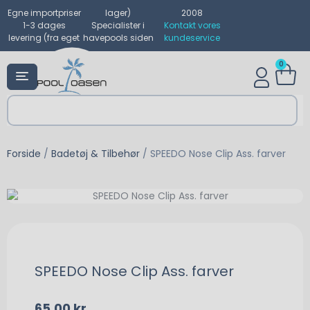
Egne importpriser
lager)
2008
1-3 dages
Specialister i
Kontakt vores
levering (fra eget
havepools siden
kundeservice
0
Forside
/
Badetøj & Tilbehør
/ SPEEDO Nose Clip Ass. farver
SPEEDO Nose Clip Ass. farver
65,00
kr.