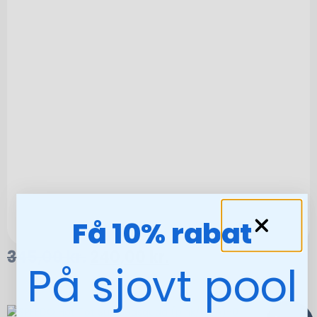
Få 10% rabat
345,00
kr.
240,00
kr.
På sjovt pool