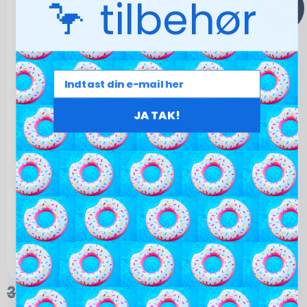
🦩 tilbehør
TILBUD!
JA TAK!
369,00
kr.
220,00
kr.