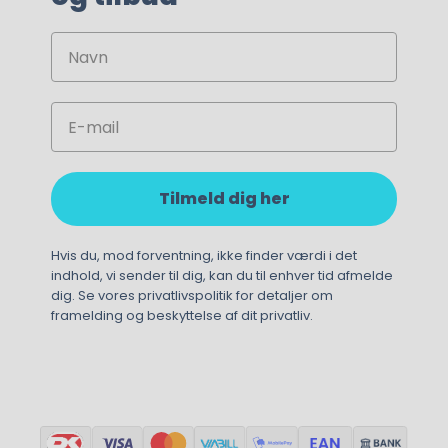
Navn
329,00
kr.
220,00
kr.
Email
Tilmeld dig her
Hvis du, mod forventning, ikke finder værdi i det
indhold, vi sender til dig, kan du til enhver tid afmelde
dig. Se vores privatlivspolitik for detaljer om
framelding og beskyttelse af dit privatliv.