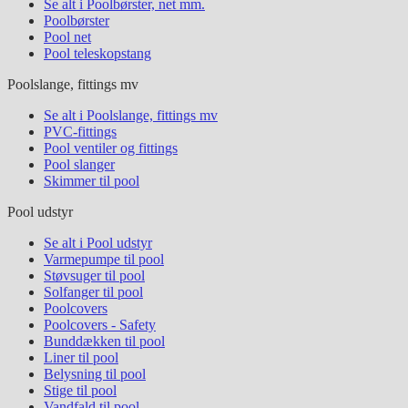
Se alt i Poolbørster, net mm.
Poolbørster
Pool net
Pool teleskopstang
Poolslange, fittings mv
Se alt i Poolslange, fittings mv
PVC-fittings
Pool ventiler og fittings
Pool slanger
Skimmer til pool
Pool udstyr
Se alt i Pool udstyr
Varmepumpe til pool
Støvsuger til pool
Solfanger til pool
Poolcovers
Poolcovers - Safety
Bunddækken til pool
Liner til pool
Belysning til pool
Stige til pool
Vandfald til pool