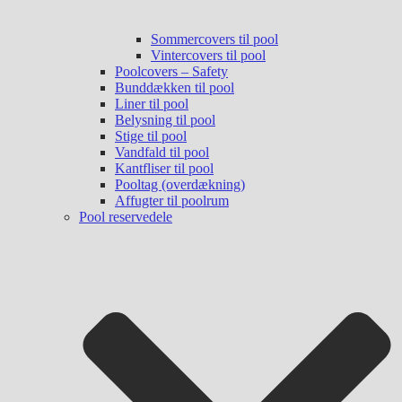
Sommercovers til pool
Vintercovers til pool
Poolcovers – Safety
Bunddækken til pool
Liner til pool
Belysning til pool
Stige til pool
Vandfald til pool
Kantfliser til pool
Pooltag (overdækning)
Affugter til poolrum
Pool reservedele