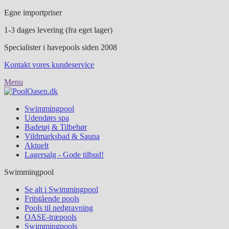
Egne importpriser
1-3 dages levering (fra eget lager)
Specialister i havepools siden 2008
Kontakt vores kundeservice
Menu
Swimmingpool
Udendørs spa
Badetøj & Tilbehør
Vildmarksbad & Sauna
Aktuelt
Lagersalg - Gode tilbud!
Swimmingpool
Se alt i Swimmingpool
Fritstående pools
Pools til nedgravning
OASE-træpools
Swimmingpools