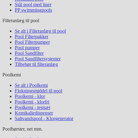
Stål pool med liner
PP swimmingpools
Filteranlæg til pool
Se alt i Filteranlæg til pool
Pool Filterpakker
Pool Filterpumper
Pool pumper
Pool Sandfilter
Pool Sandfiltersystemer
Tilbehør til filteranlæg
Poolkemi
Se alt i Poolkemi
Flokningsmiddel til pool
Poolkemi - klor
Poolkemi - klorfri
Poolkemi - testsæt
Kemikaliedispenser
Saltvandspool - Klorgenerator
Poolbørster, net mm.