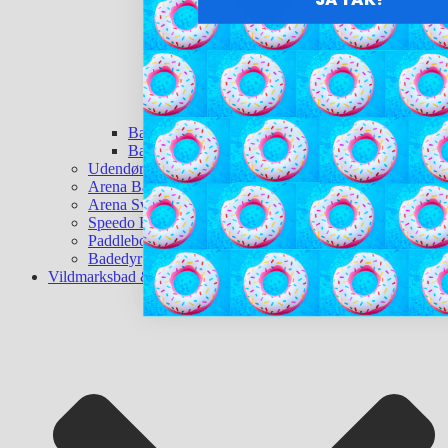
Badebolde
Baderinge
Udendørsbruser
Arena Badetøj
Arena Svømmeudstyr
Speedo Badetøj
Paddleboard
Badedyr
Vildmarksbad & Sauna