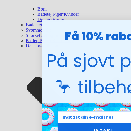
Børn
Badetøj Piger/Kvinder
Drenge/Herrer
Badehætter
Svømmebriller
Få 10% rab
Snorkel sæt og finner
Padler, Plader & Pullbuoy
Det sjove tilbehør
På sjovt 
🦩 tilbe
JA TAK!