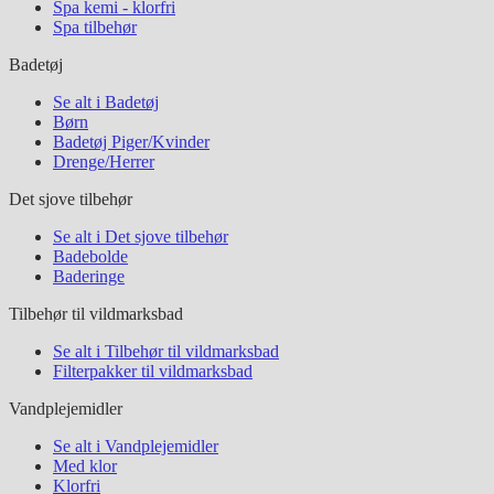
Spa kemi - klorfri
Spa tilbehør
Badetøj
Se alt i Badetøj
Børn
Badetøj Piger/Kvinder
Drenge/Herrer
Det sjove tilbehør
Se alt i Det sjove tilbehør
Badebolde
Baderinge
Tilbehør til vildmarksbad
Se alt i Tilbehør til vildmarksbad
Filterpakker til vildmarksbad
Vandplejemidler
Se alt i Vandplejemidler
Med klor
Klorfri