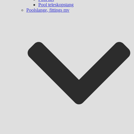
Pool teleskopstang
Poolslange, fittings mv