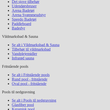
Det sjove tilbehør
Udendørsbruser
Arena Badetøj
Arena Svømmeudstyr
Speedo Badetøj
Paddleboard
Badedyr
Vildmarksbad & Sauna
Se alt i Vildmarksbad & Sauna
Tilbehør til vildmarksbad
Vandplejemidler
Infrarød sauna
Fritstående pools
Se alt i Fritstående pools
Rund pool - fritstående
Oval pool - fritstående
Pools til nedgravning
Se alt i Pools til nedgravning
Glasfiber pool
Keramisk pool