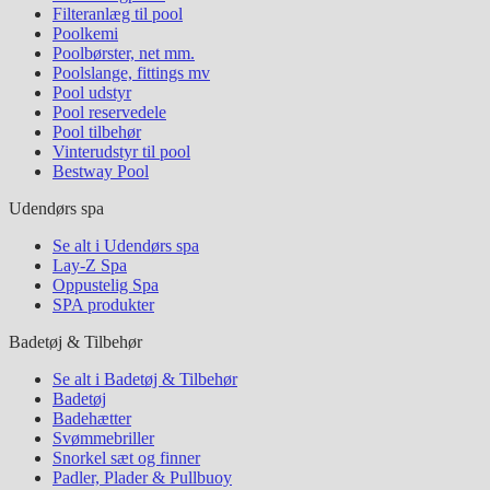
Filteranlæg til pool
Poolkemi
Poolbørster, net mm.
Poolslange, fittings mv
Pool udstyr
Pool reservedele
Pool tilbehør
Vinterudstyr til pool
Bestway Pool
Udendørs spa
Se alt i Udendørs spa
Lay-Z Spa
Oppustelig Spa
SPA produkter
Badetøj & Tilbehør
Se alt i Badetøj & Tilbehør
Badetøj
Badehætter
Svømmebriller
Snorkel sæt og finner
Padler, Plader & Pullbuoy