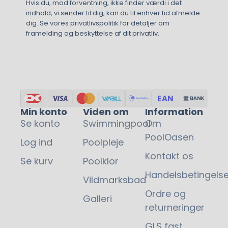
Hvis du, mod forventning, ikke finder værdi i det
indhold, vi sender til dig, kan du til enhver tid afmelde
dig. Se vores privatlivspolitik for detaljer om
framelding og beskyttelse af dit privatliv.
Min konto
Viden om
Information
Se konto
Swimmingpool
Om
PoolOasen
Log ind
Poolpleje
Kontakt os
1,25
kr.
Se kurv
Poolklor
Handelsbetingelse
Vildmarksbad
Ordre og
Galleri
returneringer
GLS fast