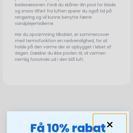
badesæsonen. Fordi du skåner din pool for blade
og snavs tilført fra luften sparer du også tid på
rengøring og vil kunne benytte færre
vandplejemidlerne.
Har du opvarmning tilkoblet, er sommercover
med termofunktion en nødvendighed, for at
holde på den varme der er opbygget i løbet af
dagen. Dækker du ikke poolen til, vil varmen
nemlig forsvinde ud i den blå luft.
Vi fandt andre produkter du
Få 10% rabat
måske kan lide