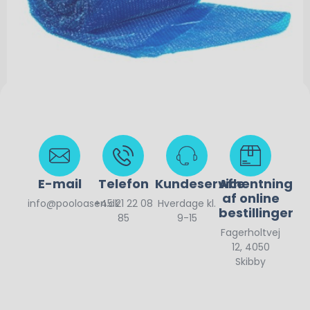
450,00
kr.
E-mail
Telefon
Kundeservice
Afhentning
af online
info@pooloasen.dk
+45 21 22 08
Hverdage kl.
bestillinger
85
9-15
Fagerholtvej
12, 4050
Skibby