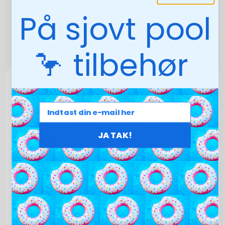
På sjovt pool
🦩 tilbehør
JA TAK!