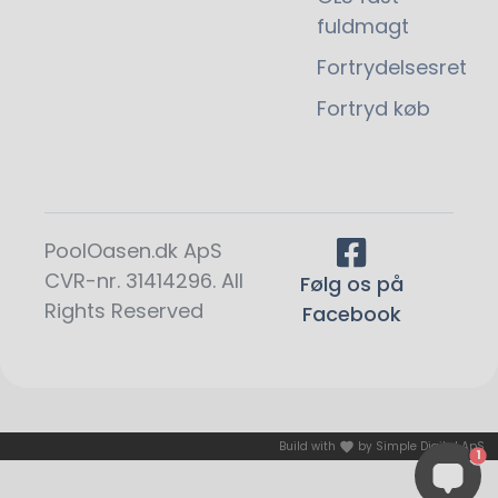
fuldmagt
Fortrydelsesret
Fortryd køb
PoolOasen.dk ApS
CVR-nr. 31414296. All
Følg os på
Rights Reserved
Facebook
Build with
by
Simple Digital ApS
1