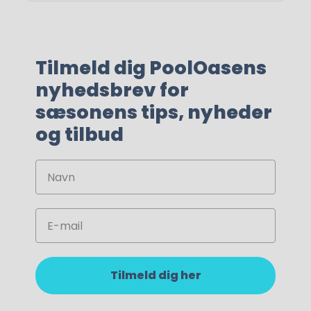
Tilmeld dig PoolOasens
nyhedsbrev for
sæsonens tips, nyheder
og tilbud
Navn
350,00
kr.
Email
Tilmeld dig her