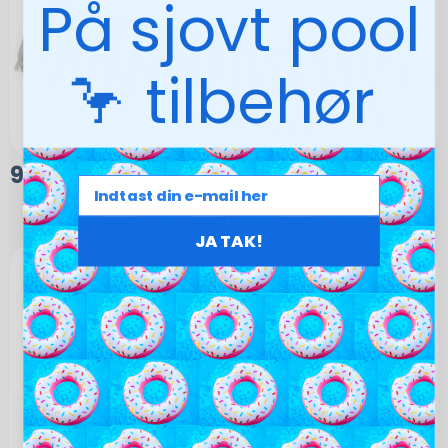
På sjovt pool
🦩 tilbehør
95,00
kr.
JA TAK!