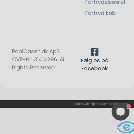
Fortrydelsesret
Fortryd køb
PoolOasen.dk ApS
CVR-nr. 31414296. All
Følg os på
Rights Reserved
Facebook
Build with
by
Simple Digital ApS
1