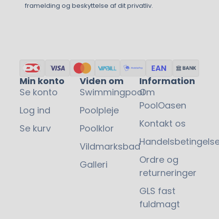
framelding og beskyttelse af dit privatliv.
Min konto
Viden om
Information
Se konto
Swimmingpool
Om
PoolOasen
Log ind
Poolpleje
Kontakt os
Se kurv
Poolklor
Handelsbetingelse
Vildmarksbad
Ordre og
Galleri
returneringer
GLS fast
fuldmagt