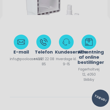
E-mail
Telefon
Kundeservice
Afhentning
af online
info@pooloasen.dk
+45 21 22 08
Hverdage kl.
bestillinger
85
9-15
Fagerholtvej
325,00
kr.
12, 4050
Skibby
TILBUD!