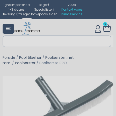
Egne importpriser
lager)
2008
1-3 dages
Specialister i
Kontakt vores
levering (fra eget
havepools siden
kundeservice
0
Forside
/
Pool tilbehør
/
Poolbørster, net
mm.
/
Poolbørster
/ Poolbørste PRO