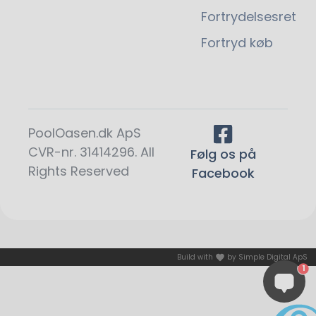
Fortrydelsesret
Fortryd køb
PoolOasen.dk ApS
CVR-nr. 31414296. All
Følg os på
Rights Reserved
Facebook
Build with
by
Simple Digital ApS
1