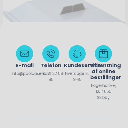
E-mail
Telefon
Kundeservice
Afhentning
af online
info@pooloasen.dk
+45 21 22 08
Hverdage kl.
bestillinger
85
9-15
Fagerholtvej
110,00
kr.
12, 4050
Skibby