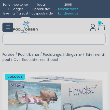
Egne importpriser
lager)
2008
1-3 dages
Specialister i
Kontakt vores
levering (fra eget
havepools siden
kundeservice
0
Forside
/
Pool tilbehør
/
Poolslange, fittings mv
/
Skimmer til
pool
/ Overfladeskimmer til pool
UDSOLGT