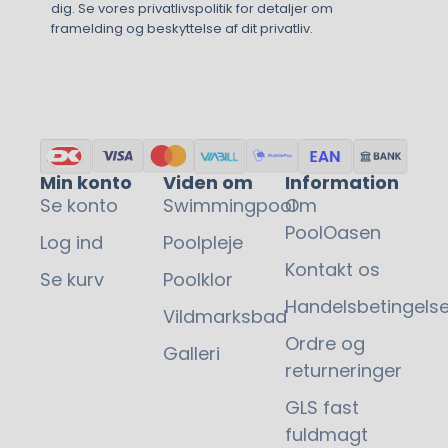
dig. Se vores privatlivspolitik for detaljer om
framelding og beskyttelse af dit privatliv.
Min konto
Viden om
Information
Se konto
Swimmingpool
Om
PoolOasen
Log ind
Poolpleje
Kontakt os
Se kurv
Poolklor
Handelsbetingelse
Vildmarksbad
Ordre og
Galleri
returneringer
GLS fast
fuldmagt