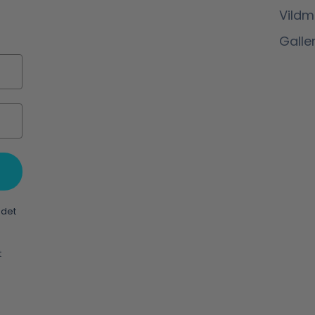
Vild
Galler
 det
t