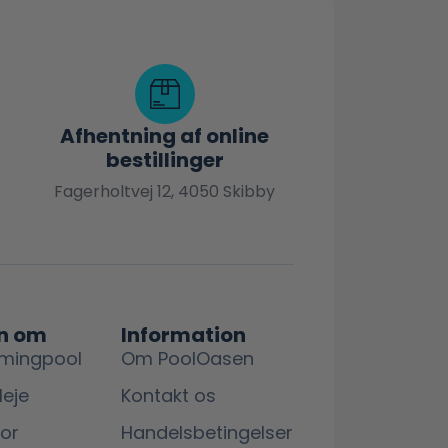
Afhentning af online
bestillinger
Fagerholtvej 12, 4050 Skibby
n om
Information
mingpool
Om PoolOasen
leje
Kontakt os
lor
Handelsbetingelser