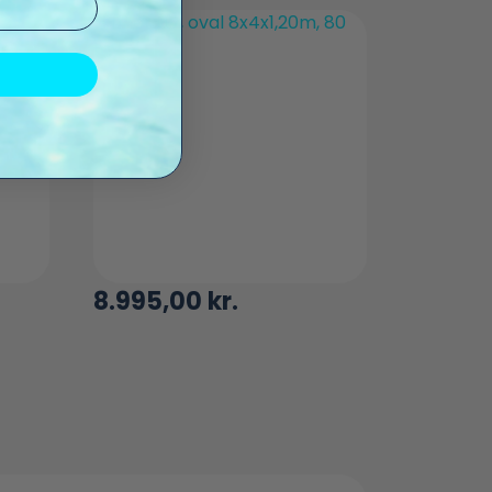
8.995,00
kr.