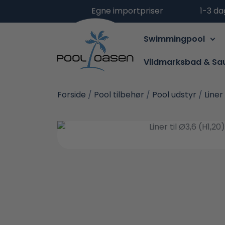
Egne importpriser
1-3 da
Swimmingpool
Vildmarksbad & Sa
Forside
/
Pool tilbehør
/
Pool udstyr
/
Liner 