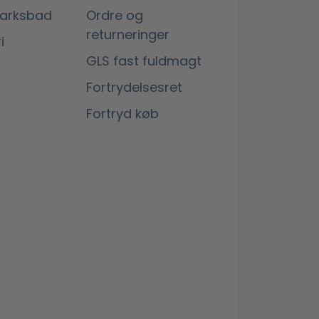
marksbad
Ordre og
returneringer
i
GLS fast fuldmagt
Fortrydelsesret
Fortryd køb