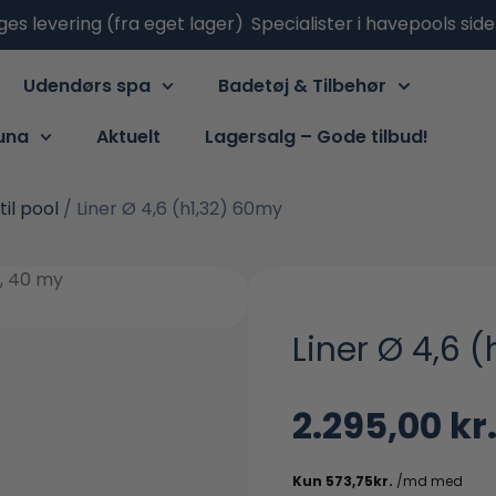
ges levering (fra eget lager)
Specialister i havepools sid
Udendørs spa
Badetøj & Tilbehør
una
Aktuelt
Lagersalg – Gode tilbud!
til pool
/ Liner Ø 4,6 (h1,32) 60my
Liner Ø 4,6 
2.295,00
kr