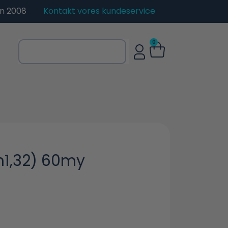
en 2008
Kontakt vores kundeservice
0
(h1,32) 60my
.