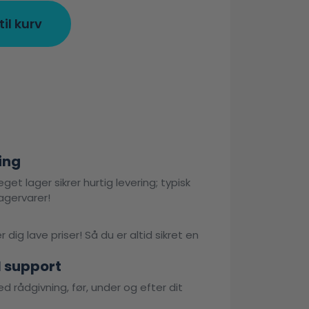
 til kurv
ing
get lager sikrer hurtig levering; typisk
agervarer!
 dig lave priser! Så du er altid sikret en
l support
d rådgivning, før, under og efter dit