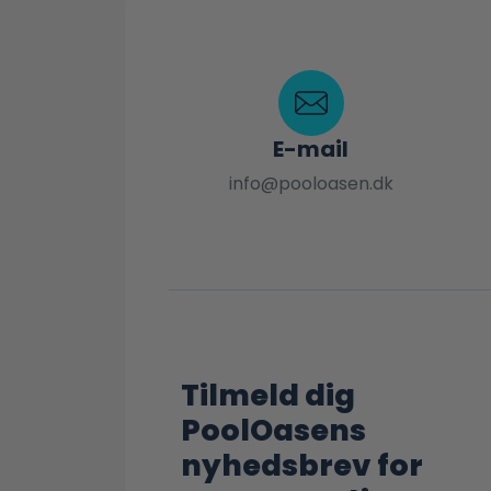
E-mail
info@pooloasen.dk
Tilmeld dig
PoolOasens
nyhedsbrev for