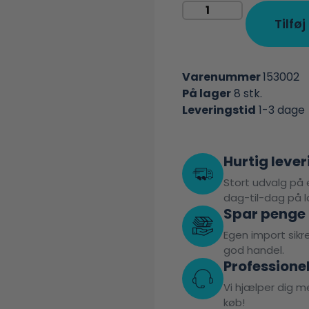
Tilføj
Varenummer
153002
På lager
8 stk.
Leveringstid
1-3 dage
Hurtig lever
Stort udvalg på e
dag-til-dag på l
Spar penge
Egen import sikrer
god handel.
Professione
Vi hjælper dig me
køb!