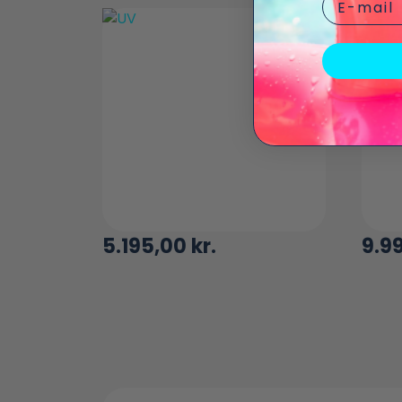
5.195,00
kr.
9.9