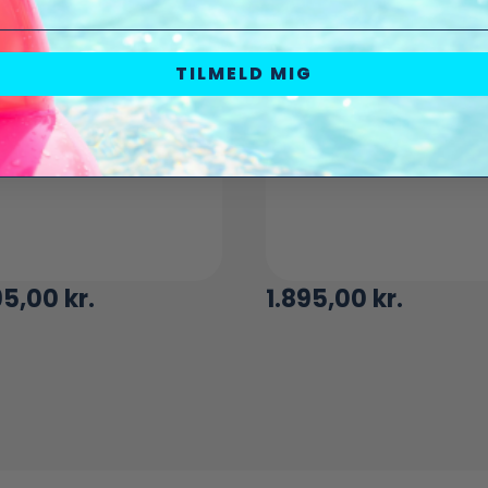
TILMELD MIG
95,00
kr.
1.895,00
kr.