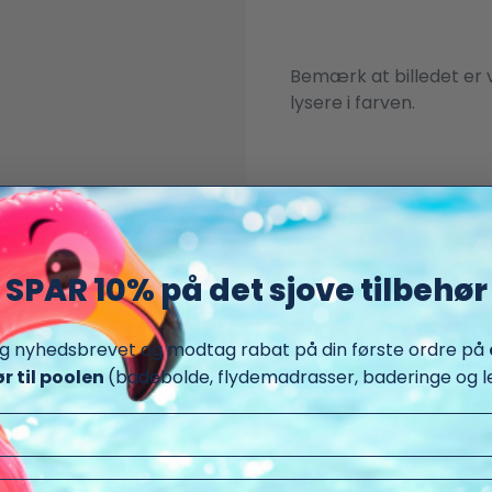
Bemærk at billedet er 
lysere i farven.
SPAR 10% på det sjove tilbehør
 andre produkter du måske
ig nyhedsbrevet og modtag rabat på din første ordre på
ør til poolen
(badebolde, flydemadrasser, baderinge og le