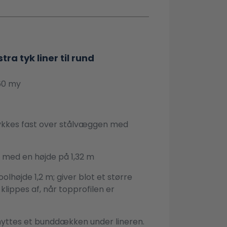
stra tyk liner til rund
 60 my
rykkes fast over stålvæggen med
ol med en højde på 1,32 m
olhøjde 1,2 m; giver blot et større
lippes af, når topprofilen er
enyttes et bunddækken under lineren.