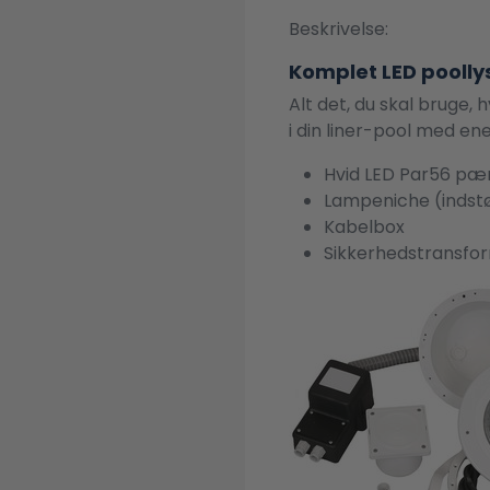
Beskrivelse:
Komplet LED poollys
Alt det, du skal bruge, 
i din liner-pool med ene
Hvid LED Par56 pære
Lampeniche (indst
Kabelbox
Sikkerhedstransfor