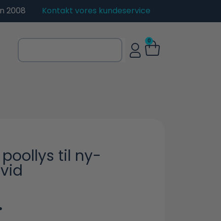
en 2008
Kontakt vores kundeservice
0
poollys til ny-
hvid
.