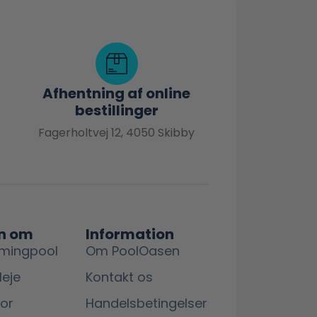
Afhentning af online
bestillinger
Fagerholtvej 12, 4050 Skibby
n om
Information
mingpool
Om PoolOasen
leje
Kontakt os
lor
Handelsbetingelser