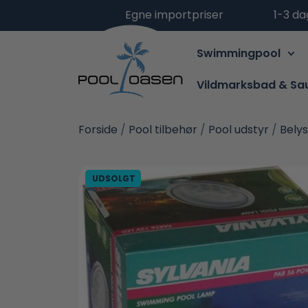
Egne importpriser
1-3 da
Swimmingpool
Vildmarksbad & Sa
Forside
/
Pool tilbehør
/
Pool udstyr
/
Belys
UDSOLGT