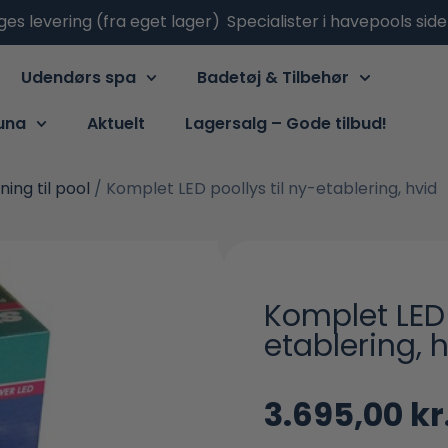
ges levering (fra eget lager)
Specialister i havepools sid
Udendørs spa
Badetøj & Tilbehør
una
Aktuelt
Lagersalg – Gode tilbud!
ning til pool
/ Komplet LED poollys til ny-etablering, hvid
Komplet LED 
etablering, 
3.695,00
kr