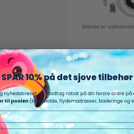
Billedet er vejledende
SPAR 10% på det sjove tilbehør
 andre produkter du måske
ig nyhedsbrevet og modtag rabat på din første ordre på
ør til poolen
(badebolde, flydemadrasser, baderinge og le