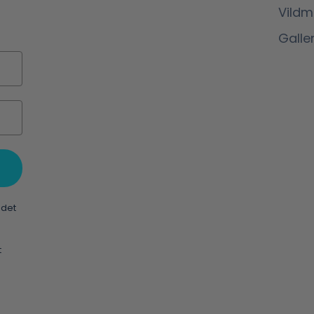
Vild
Galler
 det
t