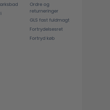
marksbad
Ordre og
returneringer
i
GLS fast fuldmagt
Fortrydelsesret
Fortryd køb