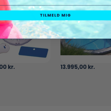
TILMELD MIG
,00
kr.
13.995,00
kr.