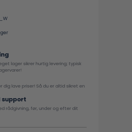
0_W
ager
ing
get lager sikrer hurtig levering; typisk
agervarer!
 dig lave priser! Så du er altid sikret en
l support
d rådgivning, før, under og efter dit