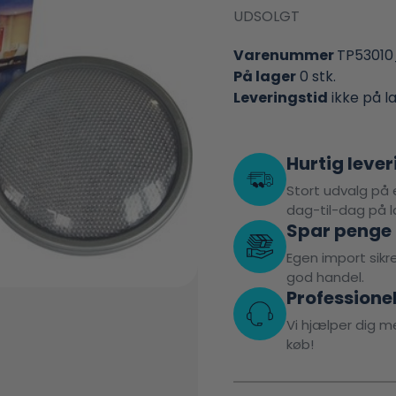
UDSOLGT
Varenummer
TP5301
På lager
0 stk.
Leveringstid
ikke på l
Hurtig lever
Stort udvalg på e
dag-til-dag på l
Spar penge
Egen import sikrer
god handel.
Professione
Vi hjælper dig me
køb!