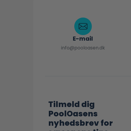
E-mail
info@pooloasen.dk
Tilmeld dig
PoolOasens
nyhedsbrev for