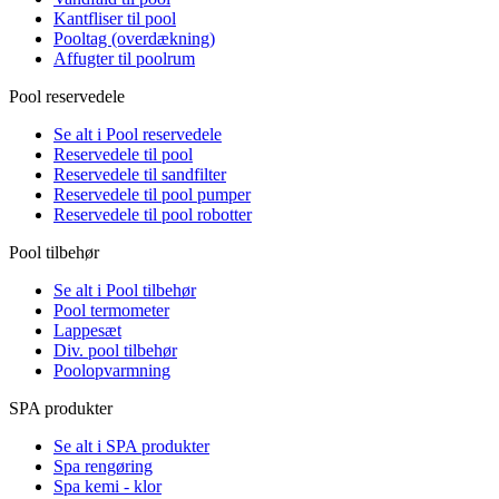
Kantfliser til pool
Pooltag (overdækning)
Affugter til poolrum
Pool reservedele
Se alt i Pool reservedele
Reservedele til pool
Reservedele til sandfilter
Reservedele til pool pumper
Reservedele til pool robotter
Pool tilbehør
Se alt i Pool tilbehør
Pool termometer
Lappesæt
Div. pool tilbehør
Poolopvarmning
SPA produkter
Se alt i SPA produkter
Spa rengøring
Spa kemi - klor