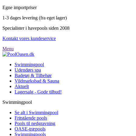
Egne importpriser
1-3 dages levering (fra eget lager)
Specialister i havepools siden 2008
Kontakt vores kundeservice
Menu
Swimmingpool
Udendørs spa
Badetøj & Tilbehør
Vildmarksbad & Sauna
Aktuelt
Lagersalg - Gode tilbud!
Swimmingpool
Se alt i Swimmingpool
Fritstående pools
Pools til nedgravning
OASE-træpools
Swimmingpools