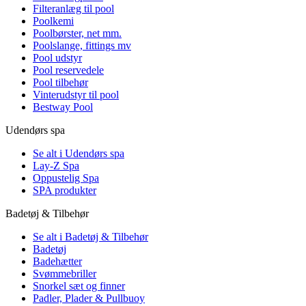
Filteranlæg til pool
Poolkemi
Poolbørster, net mm.
Poolslange, fittings mv
Pool udstyr
Pool reservedele
Pool tilbehør
Vinterudstyr til pool
Bestway Pool
Udendørs spa
Se alt i Udendørs spa
Lay-Z Spa
Oppustelig Spa
SPA produkter
Badetøj & Tilbehør
Se alt i Badetøj & Tilbehør
Badetøj
Badehætter
Svømmebriller
Snorkel sæt og finner
Padler, Plader & Pullbuoy