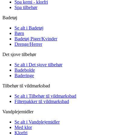
Spa kemi - klorfri
Spa tilbehør
Badetøj
Se alt i Badetøj
Børn
Badetøj Piger/Kvinder
Drenge/Herrer
Det sjove tilbehør
Se alt i Det sjove tilbehør
Badebolde
Baderinge
Tilbehør til vildmarksbad
Se alt i Tilbehør til vildmarksbad
Filterpakker til vildmarksbad
Vandplejemidler
Se alt i Vandplejemidler
Med klor
Klorfri