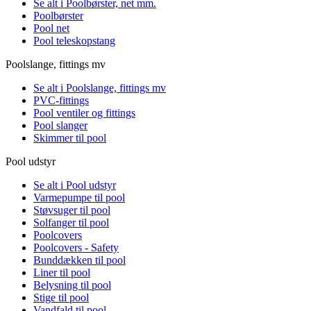
Se alt i Poolbørster, net mm.
Poolbørster
Pool net
Pool teleskopstang
Poolslange, fittings mv
Se alt i Poolslange, fittings mv
PVC-fittings
Pool ventiler og fittings
Pool slanger
Skimmer til pool
Pool udstyr
Se alt i Pool udstyr
Varmepumpe til pool
Støvsuger til pool
Solfanger til pool
Poolcovers
Poolcovers - Safety
Bunddækken til pool
Liner til pool
Belysning til pool
Stige til pool
Vandfald til pool