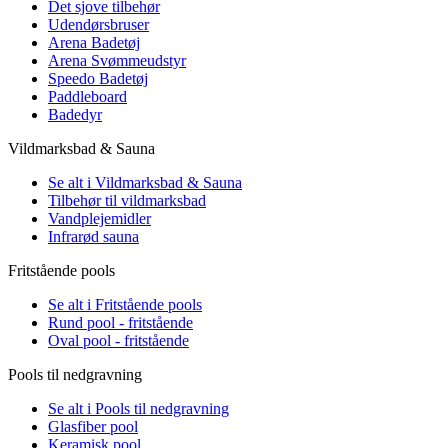
Det sjove tilbehør
Udendørsbruser
Arena Badetøj
Arena Svømmeudstyr
Speedo Badetøj
Paddleboard
Badedyr
Vildmarksbad & Sauna
Se alt i Vildmarksbad & Sauna
Tilbehør til vildmarksbad
Vandplejemidler
Infrarød sauna
Fritstående pools
Se alt i Fritstående pools
Rund pool - fritstående
Oval pool - fritstående
Pools til nedgravning
Se alt i Pools til nedgravning
Glasfiber pool
Keramisk pool