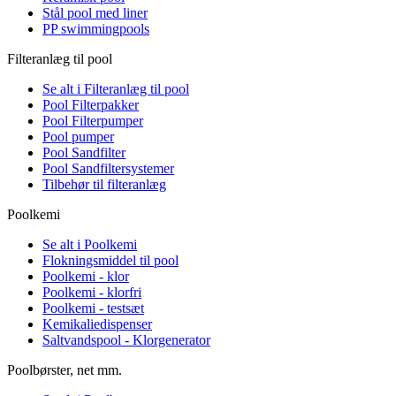
Stål pool med liner
PP swimmingpools
Filteranlæg til pool
Se alt i Filteranlæg til pool
Pool Filterpakker
Pool Filterpumper
Pool pumper
Pool Sandfilter
Pool Sandfiltersystemer
Tilbehør til filteranlæg
Poolkemi
Se alt i Poolkemi
Flokningsmiddel til pool
Poolkemi - klor
Poolkemi - klorfri
Poolkemi - testsæt
Kemikaliedispenser
Saltvandspool - Klorgenerator
Poolbørster, net mm.