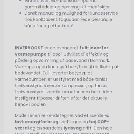
Vintercover, vibrationsdæmpende
gummifødder og dræningskit medfølger
Dansk manual og mulighed for kundeservice
hos PoolOasens faguddannede personale
både før og efter købet
INVERBOOST
er en avanceret
full-inverter
varmepumpe
til pool, udviklet til effektiv og
pålidelig opvarmning af badevand i Danmark.
Varmepumpen kan også benyttes til nedkøling af
badevandet. Full-inverter betyder, at
varmepumpen er udstyret med både trinløs
frekvenstyret inverter kompressor, og trinløs
frekvensstyret ventilatormotor som hele tiden
intelligent tilpasser driften efter det aktuelle
behov i poolen
Modelserien er kendetegnet ved et særdeles
lavt energiforbrug
i drift med en
høj COP-
værdi
og en særdeles
lydsvag
drift. Den høje