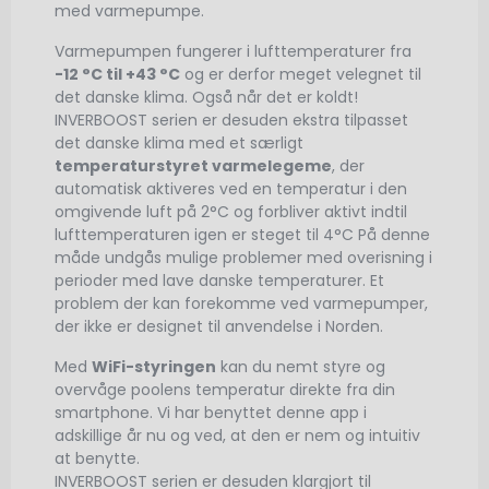
med varmepumpe.
Varmepumpen fungerer i lufttemperaturer fra
-12 °C til +43 °C
og er derfor meget velegnet til
det danske klima. Også når det er koldt!
INVERBOOST serien er desuden ekstra tilpasset
det danske klima med et særligt
temperaturstyret varmelegeme
, der
automatisk aktiveres ved en temperatur i den
omgivende luft på 2°C og forbliver aktivt indtil
lufttemperaturen igen er steget til 4°C På denne
måde undgås mulige problemer med overisning i
perioder med lave danske temperaturer. Et
problem der kan forekomme ved varmepumper,
der ikke er designet til anvendelse i Norden.
Med
WiFi-styringen
kan du nemt styre og
overvåge poolens temperatur direkte fra din
smartphone. Vi har benyttet denne app i
adskillige år nu og ved, at den er nem og intuitiv
at benytte.
INVERBOOST serien er desuden klargjort til