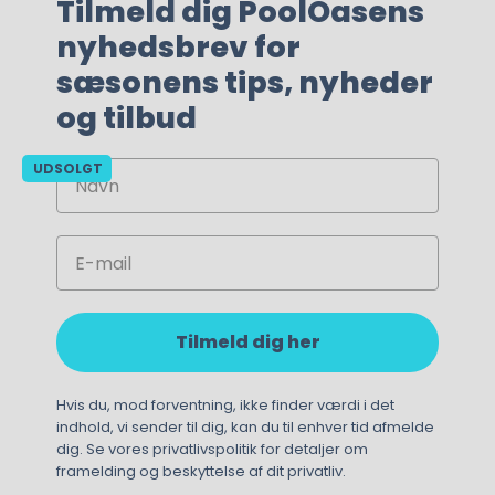
Tilmeld dig PoolOasens
nyhedsbrev for
13.990,00
kr.
sæsonens tips, nyheder
og tilbud
Navn
UDSOLGT
Email
Tilmeld dig her
Hvis du, mod forventning, ikke finder værdi i det
indhold, vi sender til dig, kan du til enhver tid afmelde
dig. Se vores privatlivspolitik for detaljer om
framelding og beskyttelse af dit privatliv.