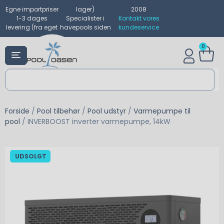
Egne importpriser
lager)
2008
1-3 dages
Specialister i
Kontakt vores
levering (fra eget
havepools siden
kundeservice
0
Forside
/
Pool tilbehør
/
Pool udstyr
/
Varmepumpe til
pool
/ INVERBOOST inverter varmepumpe, 14kW
UDSOLGT