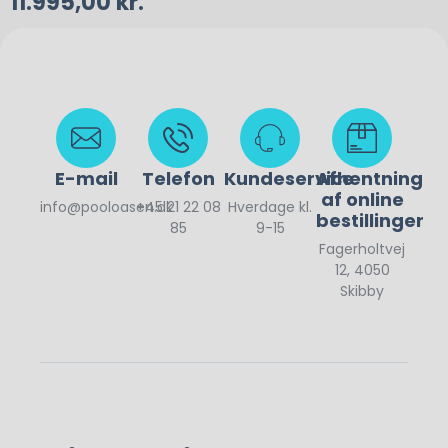
11.995,00
kr.
E-mail
Telefon
Kundeservice
Afhentning
af online
info@pooloasen.dk
+45 21 22 08
Hverdage kl.
bestillinger
85
9-15
Fagerholtvej
12, 4050
Skibby