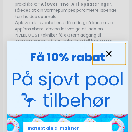
praktiske
OTA (Over-The-Air) opdateringer
,
således at din varmepumpes parametre løbende
kan holdes optimale.
Oplever du uventet en udfordring, så kan du via
App’ens share-device let vælge at lade en
INVERBOOST tekniker få ekstern adgang til
varmepumpen, så evt. indstillingsfejl kan rettes
på stedet. Brandet servicerer på denne måde
Få 10% rabat
allerede mange tusinde poolvarmepumper rundt
omkring i Europa fra deres eget tekniske
kundecenter i Frankrig. Kommunikationen foregår
På sjovt pool
på dansk via chat. Det sikrer dig hurtig og nem
servicering af din varmepumpe og det kan spare
dig for fysisk transport og håndteringsbesvær.
🦩 tilbehør
Varmepumpen leveres incl.
vibrationsdæmpende gummibaser og
dræningskit. Det sikrer en stabil installation og en
nem bortledning af kondensvand. Ligeledes
medfølger et cover til varmepumpen. Husk at
bestille et
bypass-sæt
; det sikrer optimal