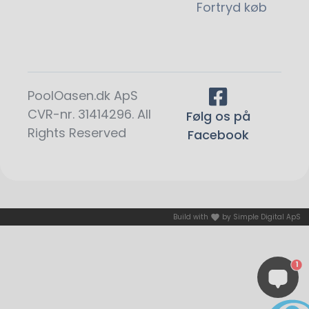
Fortryd køb
PoolOasen.dk ApS
CVR-nr. 31414296. All
Følg os på
Rights Reserved
Facebook
Build with
by
Simple Digital ApS
1