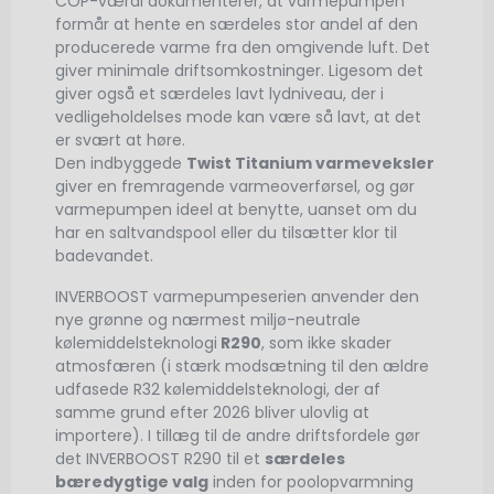
COP-værdi dokumenterer, at varmepumpen
formår at hente en særdeles stor andel af den
producerede varme fra den omgivende luft. Det
giver minimale driftsomkostninger. Ligesom det
giver også et særdeles lavt lydniveau, der i
vedligeholdelses mode kan være så lavt, at det
er svært at høre.
Den indbyggede
Twist Titanium varmeveksler
giver en fremragende varmeoverførsel, og gør
varmepumpen ideel at benytte, uanset om du
har en saltvandspool eller du tilsætter klor til
badevandet.
INVERBOOST varmepumpeserien anvender den
nye grønne og nærmest miljø-neutrale
kølemiddelsteknologi
R290
, som ikke skader
atmosfæren (i stærk modsætning til den ældre
udfasede R32 kølemiddelsteknologi, der af
samme grund efter 2026 bliver ulovlig at
importere). I tillæg til de andre driftsfordele gør
det INVERBOOST R290 til et
særdeles
bæredygtige valg
inden for poolopvarmning