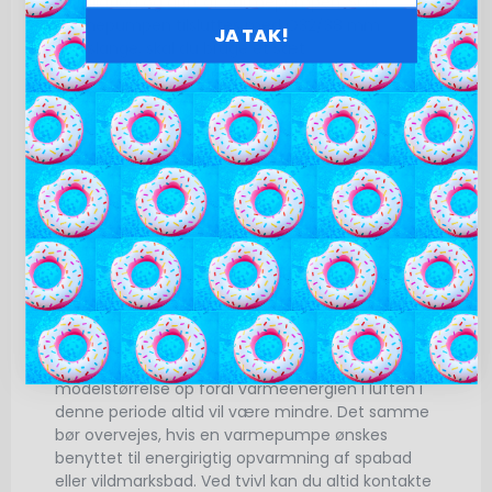
installation og drift af varmepumpen. Skal
varmepumpen tilsluttes med Ø32/38 mm
JA TAK!
poolslange, skal du bruge et sæt
reduktionsstudser
til varmepumpen – og så kan
du nøjes med et
simpelt bypass
med en 3-vejs
ventil.
14 kW modellen anbefales til havepools op til
55 m3
. Er du i tvivl om, hvilken INVERBOOST
varmepumpe model, du skal vælge, så tjek
tabel
med tekniske specifikationer
på alle fem
størrelser, som ligger sammen med
produktbilledet øverst til venstre 🙂 Tabellen
tager udgangspunkt i brug af varmepumpe
tilsluttet en swimmingpool i perioden april –
oktober. Hvis du skal bruge din pool aktivt uden
for denne periode, så bør du overveje at gå en
modelstørrelse op fordi varmeenergien i luften i
denne periode altid vil være mindre. Det samme
bør overvejes, hvis en varmepumpe ønskes
benyttet til energirigtig opvarmning af spabad
eller vildmarksbad. Ved tvivl kan du altid kontakte