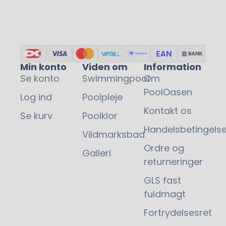
5.295,00
kr.
Min konto
Viden om
Information
Se konto
Swimmingpool
Om
PoolOasen
Log ind
Poolpleje
Kontakt os
Se kurv
Poolklor
Handelsbetingelse
Vildmarksbad
Ordre og
Galleri
returneringer
GLS fast
fuldmagt
Fortrydelsesret