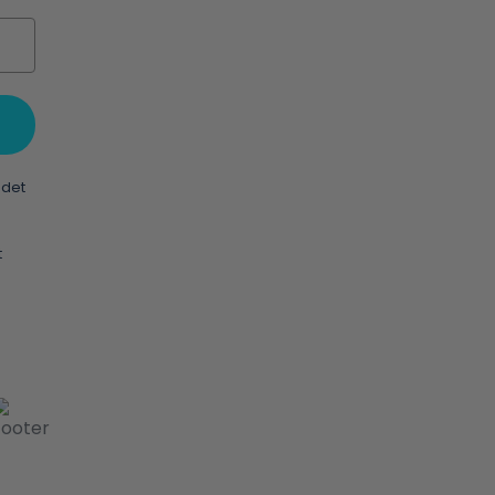
 det
t