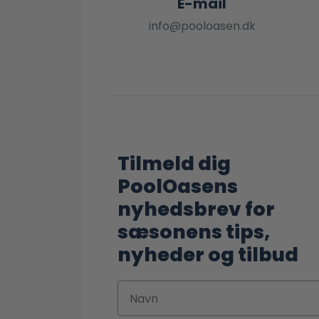
E-mail
info@pooloasen.dk
Tilmeld dig
PoolOasens
nyhedsbrev for
sæsonens tips,
nyheder og tilbud
Navn