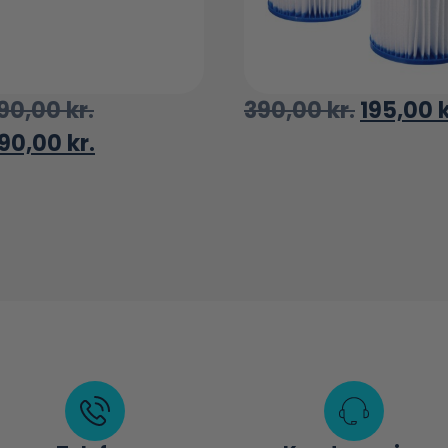
990,00
kr.
390,00
kr.
195,00
k
490,00
kr.