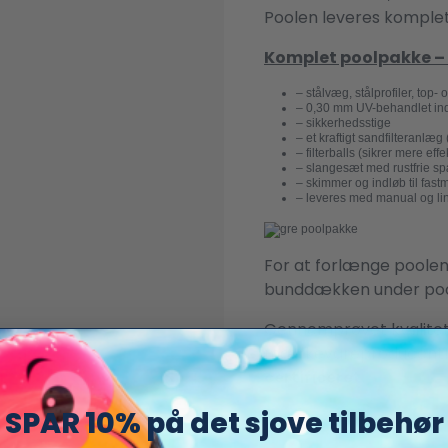
Poolen leveres komplet 
Komplet poolpakke – l
– stålvæg, stålprofiler, top-
– 0,30 mm UV-behandlet in
– sikkerhedsstige
– et kraftigt sandfilteranl
– filterballs (sikrer mere ef
– slangesæt med rustfrie 
– skimmer og indløb til fast
– leveres med manual og link
For at forlænge poolens
bunddækken under poo
Gennemprøvet kvalitet
mærkevareproducent! K
certificeret.
SPAR 10% på det sjove tilbehør