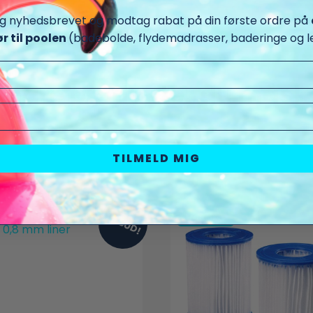
ig nyhedsbrevet og modtag rabat på din første ordre på
ør til poolen
(badebolde, flydemadrasser, baderinge og le
 andre produkter du måske
TILMELD MIG
TILBUD!
UDSOLGT