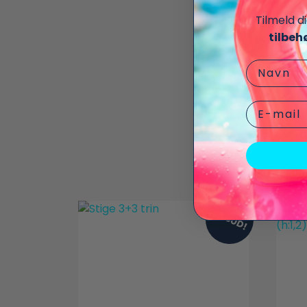
Tilmeld d
tilbeh
Navn
Vi fandt
Email
TILBUD!