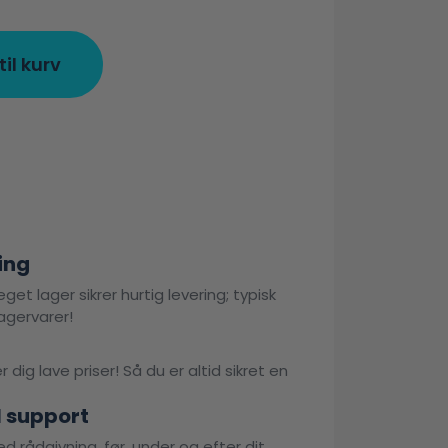
 til kurv
ing
get lager sikrer hurtig levering; typisk
agervarer!
 dig lave priser! Så du er altid sikret en
l support
d rådgivning, før, under og efter dit