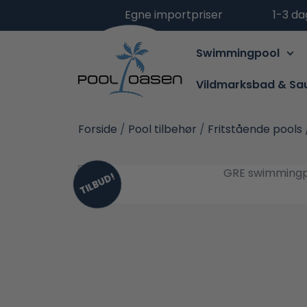
Egne importpriser
1-3 da
Swimmingpool
Vildmarksbad & Sa
Forside
/
Pool tilbehør
/
Fritstående pools
TILBUD!