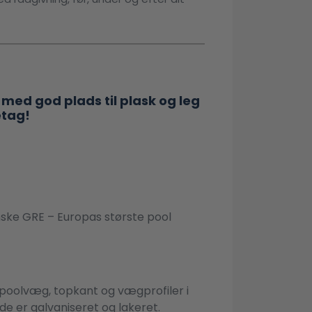
ed god plads til plask og leg
etag!
ske GRE – Europas største pool
poolvæg, topkant og vægprofiler i
åde er galvaniseret og lakeret.