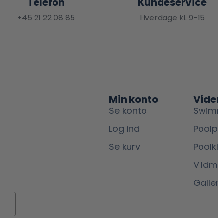
Telefon
Kundeservice
+45 21 22 08 85
Hverdage kl. 9-15
Min konto
Vide
Se konto
Swim
Log ind
Poolp
Se kurv
Poolk
Vild
Galler