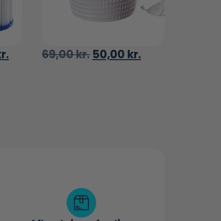
r.
69,00
kr.
50,00
kr.