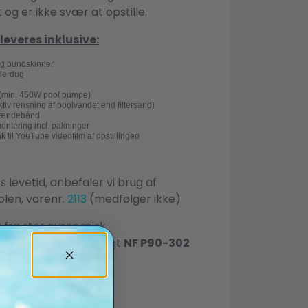
og er ikke svær at opstille.
everes inklusive:
 og bundskinner
derdug
æg (min. 450W pool pumpe)
fektiv rensning af poolvandet end filtersand)
spændebånd
montering incl. pakninger
 til YouTube videofilm af opstillingen
 levetid, anbefaler vi brug af
len, varenr.
2113
(medfølger ikke)
 fra stor europæisk
valiteten er selvsagt
NF P90-302