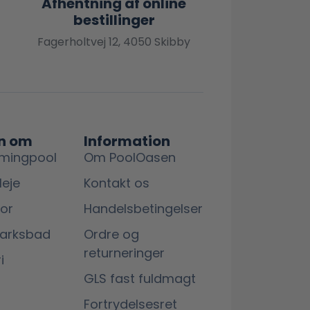
Afhentning af online
bestillinger
Fagerholtvej 12, 4050 Skibby
n om
Information
mingpool
Om PoolOasen
leje
Kontakt os
lor
Handelsbetingelser
marksbad
Ordre og
returneringer
i
GLS fast fuldmagt
Fortrydelsesret