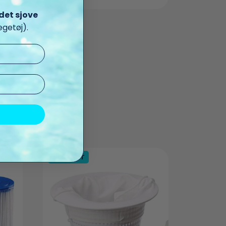
det sjove
getøj).
 kan lide
UDSOLGT