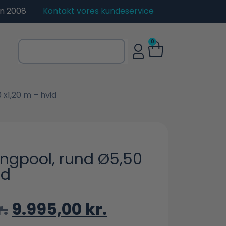
en 2008
Kontakt vores kundeservice
0
x1,20 m – hvid
gpool, rund Ø5,50
id
r.
9.995,00
kr.