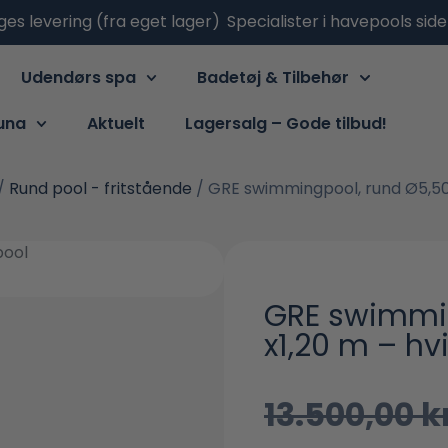
ges levering (fra eget lager)
Specialister i havepools sid
Udendørs spa
Badetøj & Tilbehør
una
Aktuelt
Lagersalg – Gode tilbud!
/
Rund pool - fritstående
/ GRE swimmingpool, rund Ø5,50 
GRE swimmin
x1,20 m – hv
13.500,00
k