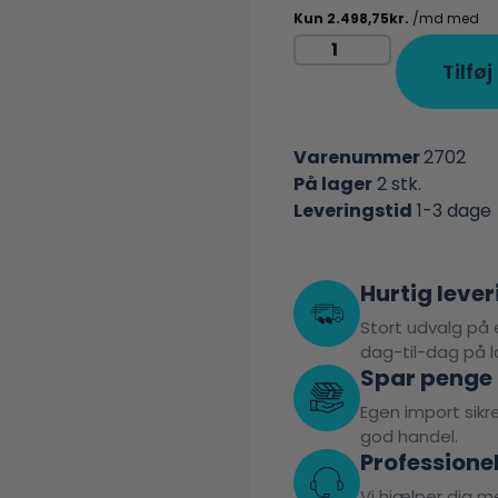
Tilføj
Varenummer
2702
På lager
2 stk.
Leveringstid
1-3 dage
Hurtig lever
Stort udvalg på e
dag-til-dag på l
Spar penge
Egen import sikrer
god handel.
Professione
Vi hjælper dig me