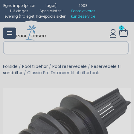
Egne importpriser
lager)
2008
1-3 dages
Specialister i
Kontakt vores
levering (fra eget
havepools siden
kundeservice
0
Forside
/
Pool tilbehør
/
Pool reservedele
/
Reservedele til
sandfilter
/ Classic Pro Drænventil til filtertank