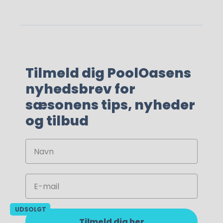
Tilmeld dig PoolOasens
nyhedsbrev for
sæsonens tips, nyheder
og tilbud
Navn
195,00
kr.
Email
UDSOLGT
Tilmeld dig her