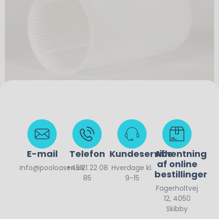
115,00
kr.
E-mail
Telefon
Kundeservice
Afhentning
af online
info@pooloasen.dk
+45 21 22 08
Hverdage kl.
bestillinger
85
9-15
Fagerholtvej
12, 4050
Skibby