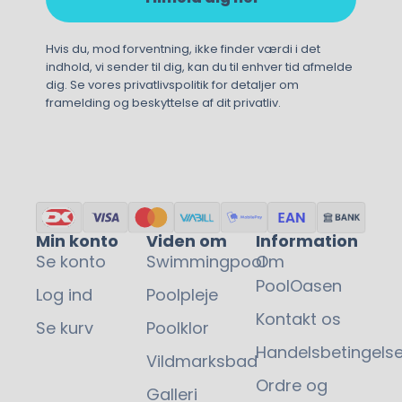
Hvis du, mod forventning, ikke finder værdi i det
indhold, vi sender til dig, kan du til enhver tid afmelde
dig. Se vores privatlivspolitik for detaljer om
framelding og beskyttelse af dit privatliv.
Min konto
Viden om
Information
Se konto
Swimmingpool
Om
PoolOasen
Log ind
Poolpleje
Kontakt os
Se kurv
Poolklor
Handelsbetingelse
95,00
kr.
Vildmarksbad
Ordre og
Galleri