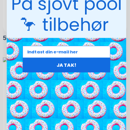
På sjovt pool
🦩 tilbehør
59,00
kr.
JA TAK!