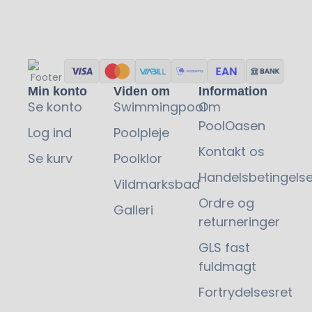
Min konto
Viden om
Information
Se konto
Swimmingpool
Om
PoolOasen
Log ind
Poolpleje
Kontakt os
Se kurv
Poolklor
Handelsbetingelse
Vildmarksbad
Ordre og
Galleri
returneringer
GLS fast
fuldmagt
Fortrydelsesret