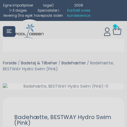
Egne importpriser
lager)
2008
1-3 dages
Specialister i
Kontakt vores
levering (fra eget
havepools siden
kundeservice
0
Forside
/
Badetøj & Tilbehør
/
Badehætter
/ Badehætte,
BESTWAY Hydro Swim (Pink)
Badehætte, BESTWAY Hydro Swim
(Pink)