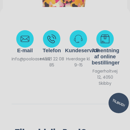
E-mail
Telefon
Kundeservice
Afhentning
af online
info@pooloasen.dk
+45 21 22 08
Hverdage kl.
bestillinger
85
9-15
Fagerholtvej
260,00
kr.
200,00
kr.
12, 4050
Skibby
TILBUD!