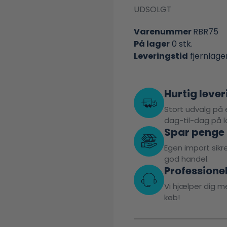
UDSOLGT
Varenummer
RBR75
På lager
0 stk.
Leveringstid
fjernlage
Hurtig lever
Stort udvalg på e
dag-til-dag på l
Spar penge
Egen import sikrer
god handel.
Professione
Vi hjælper dig me
køb!