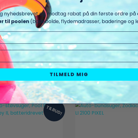
ig nyhedsbrevet og modtag rabat på din første ordre på
ør til poolen
(badebolde, flydemadrasser, baderinge og le
 andre produkter du måske
TILMELD MIG
TILBUD!