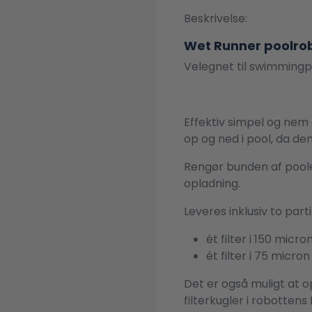
Beskrivelse:
Wet Runner poolro
Velegnet til swimmingp
Effektiv simpel og nem 
op og ned i pool, da de
Rengør bunden af poole
opladning.
Leveres inklusiv to partik
ét filter i 150 micro
ét filter i 75 micron
Det er også muligt at o
filterkugler i robottens 