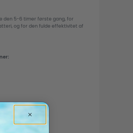
 den 5-6 timer første gang, for
eri, og for den fulde effektivitet af
ner: