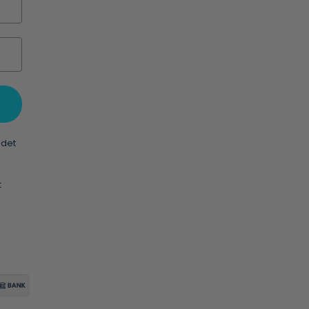
 det
t