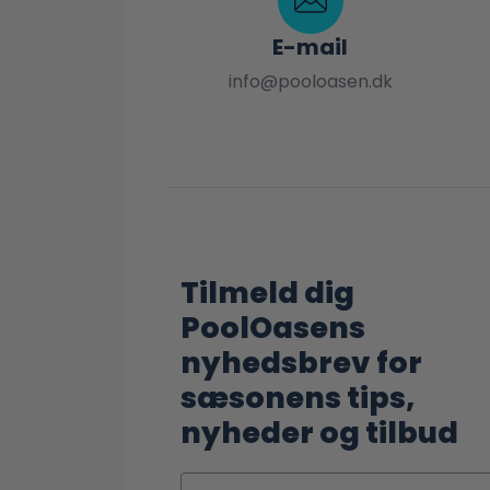
E-mail
info@pooloasen.dk
Tilmeld dig
PoolOasens
nyhedsbrev for
sæsonens tips,
nyheder og tilbud
Navn