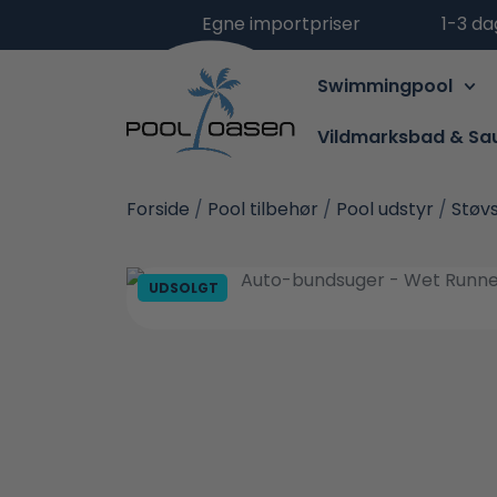
Egne importpriser
1-3 da
Swimmingpool
Vildmarksbad & Sa
Forside
/
Pool tilbehør
/
Pool udstyr
/
Støvs
UDSOLGT