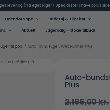
ges levering (fra eget lager)
Specialister i havepools sid
Udendørs spa
Badetøj & Tilbehør
una
Aktuelt
Lagersalg – Gode tilbud!
uger til pool
/ Auto-bundsuger, Wet Runner Plus
Auto-bundsu
Plus
2.195,00
kr.