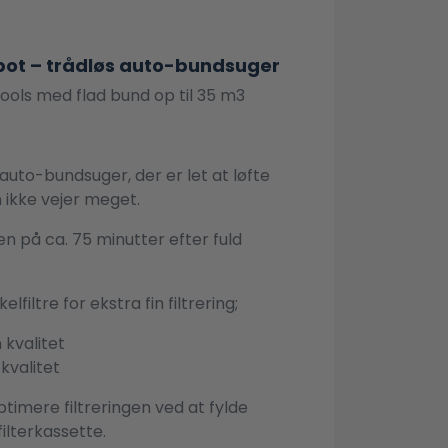
bot – trådløs auto-bundsuger
ools med flad bund op til 35 m3
auto-bundsuger, der er let at løfte
n ikke vejer meget.
n på ca. 75 minutter efter fuld
elfiltre for ekstra fin filtrering;
n kvalitet
 kvalitet
ptimere filtreringen ved at fylde
filterkassette.