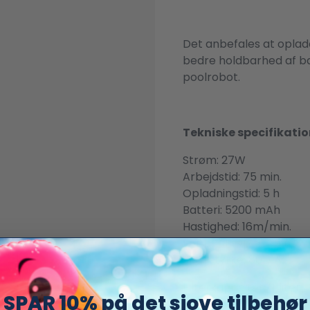
Det anbefales at oplade
bedre holdbarhed af batt
poolrobot.
Tekniske specifikatio
Strøm: 27W
Arbejdstid: 75 min.
Opladningstid: 5 h
Batteri: 5200 mAh
Hastighed: 16m/min.
For pools op til: 35 m3
Sugestyrke: 80L/ M
Filterkapacitet: 4 liter
SPAR 10% på det sjove tilbehør