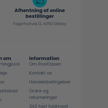
Afhentning af online
bestillinger
Fagerholtvej 12, 4050 Skibby
n om
Information
mingpool
Om PoolOasen
leje
Kontakt os
lor
Handelsbetingelser
marksbad
Ordre og
returneringer
i
GLS fast fuldmagt