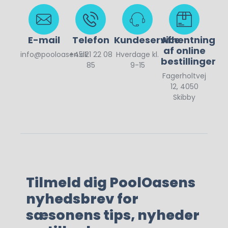
250,00
kr.
E-mail
Telefon
Kundeservice
Afhentning
af online
info@pooloasen.dk
+45 21 22 08
Hverdage kl.
bestillinger
85
9-15
Fagerholtvej
12, 4050
Skibby
Tilmeld dig PoolOasens
nyhedsbrev for
sæsonens tips, nyheder