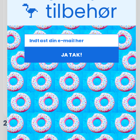
🦩 tilbehør
JA TAK!
280,00
kr.