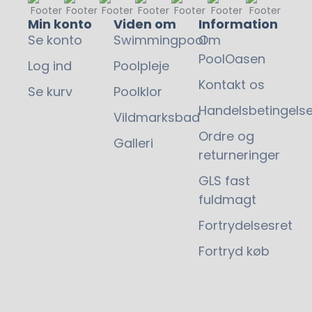
Min konto
Viden om
Information
Se konto
Swimmingpool
Om
PoolOasen
Log ind
Poolpleje
Kontakt os
Se kurv
Poolklor
65,00
kr.
Handelsbetingelse
Vildmarksbad
Ordre og
Galleri
returneringer
GLS fast
fuldmagt
Fortrydelsesret
Fortryd køb