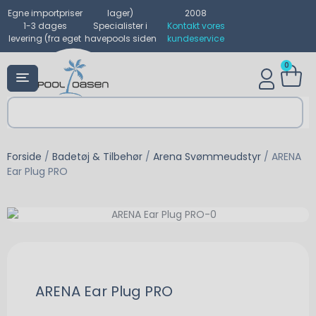
Egne importpriser
lager)
2008
1-3 dages
Specialister i
Kontakt vores
levering (fra eget
havepools siden
kundeservice
0
Forside
/
Badetøj & Tilbehør
/
Arena Svømmeudstyr
/ ARENA
Ear Plug PRO
ARENA Ear Plug PRO