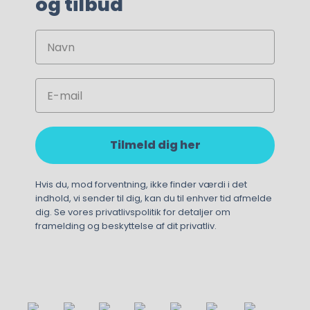
og tilbud
Navn
89,00
kr.
Email
Tilmeld dig her
Hvis du, mod forventning, ikke finder værdi i det
indhold, vi sender til dig, kan du til enhver tid afmelde
dig. Se vores privatlivspolitik for detaljer om
framelding og beskyttelse af dit privatliv.